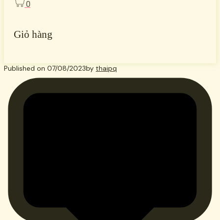
0
Giỏ hàng
Published on
07/08/2023
by
thaipq