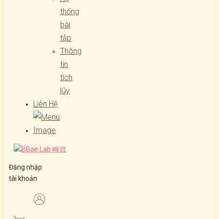
thống
bài
tập
Thông
tin
tích
lũy
Liên Hệ
Đăng nhập
tài khoản