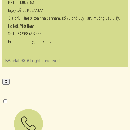
MST: 0110078993
Ngày cấp: 01/08/2022
Địa chỉ: Tầng 8, tòa nhà Sannam, số 78 phố Duy Tân, Phường Cầu Giấy, TP
Hà Nội, Việt Nam
SĐT:+84 968 463 355
Email: contact@bbaelab.vn
BBaelab ©. All rights reserved.
X