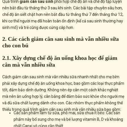
Quá trình
giảm cân sau sinh
phối hợp chế độ ăn và chế độ tập luyện
nên bắt đầu từ tháng thứ 3 sau khi sinh. Các bài tập chuyên sâu hơn,
chế độ ăn siết chặt hơn nên bắt đầu từ tháng thứ 7 đến tháng thứ 12,
khi cơ thể người mẹ đã hoàn toàn ổn định (kể cả sau sinh thường hay
sinh mổ) và trẻ cũng được cứng cáp hơn.
2. Các cách giảm cân sau sinh mà vẫn nhiều sữa
cho con bú
2.1. Xây dựng chế độ ăn uống khoa học để giảm
cân mà vẫn nhiều sữa
Cách giảm cân sau sinh mà vẫn nhiều sữa nhanh nhất cho mẹ bỉm
phải xây dựng chế độ ăn uống khoa học, bao gồm các loại thực phẩm
tốt, đảm bảo dinh dưỡng. Không nên ép cân một cách khắc nghiệt
mà nên ăn uống hợp lý, cân bằng để đảm bảo sức khỏe cho người mẹ
và đủ sữa chất lượng dành cho con. Các nhóm thực phẩm không thể
thiếu trong quá trình giảm cân sau sinh mà vẫn nhiều sữa bao gồm:
Các sản phẩm làm từ sữa, phô mai, sữa chua ít béo: Các sản
phẩm này bổ sung cho mẹ và bé lượng vitamin B, D và khoáng
chất Canxi vô cùng cần thiết.