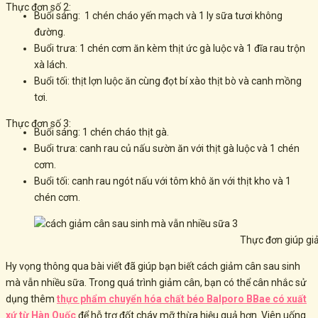
Thực đơn số 2:
Buổi sáng: 1 chén cháo yến mạch và 1 ly sữa tươi không
đường.
Buổi trưa: 1 chén cơm ăn kèm thịt ức gà luộc và 1 đĩa rau trộn
xà lách.
Buổi tối: thịt lợn luộc ăn cùng đọt bí xào thịt bò và canh mồng
tơi.
Thực đơn số 3:
Buổi sáng: 1 chén cháo thịt gà.
Buổi trưa: canh rau củ nấu sườn ăn với thịt gà luộc và 1 chén
cơm.
Buổi tối: canh rau ngót nấu với tôm khô ăn với thịt kho và 1
chén cơm.
Thực đơn giúp gi
Hy vọng thông qua bài viết đã giúp bạn biết cách giảm cân sau sinh
mà vẫn nhiều sữa. Trong quá trình giảm cân, bạn
có thể cân nhắc sử
dụng thêm
thực phẩm chuyển hóa chất béo Balporo BBae có xuất
xứ từ Hàn Quốc
để hỗ trợ đốt cháy mỡ thừa hiệu quả hơn. Viên uống