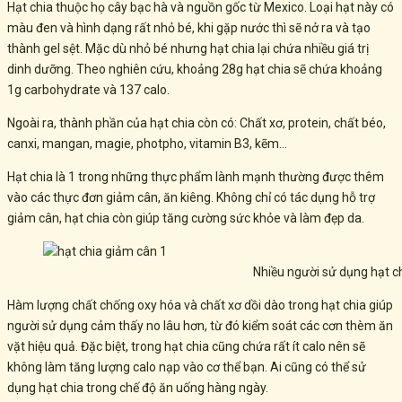
Hạt chia thuộc họ cây bạc hà và nguồn gốc từ Mexico. Loại hạt này có
màu đen và hình dạng rất nhỏ bé, khi gặp nước thì sẽ nở ra và tạo
thành gel sệt. Mặc dù nhỏ bé nhưng hạt chia lại chứa nhiều giá trị
dinh dưỡng. Theo nghiên cứu, khoảng 28g hạt chia sẽ chứa khoảng
1g carbohydrate và 137 calo.
Ngoài ra, thành phần của hạt chia còn có: Chất xơ, protein, chất béo,
canxi, mangan, magie, photpho, vitamin B3, kẽm…
Hạt chia là 1 trong những thực phẩm lành mạnh thường được thêm
vào các thực đơn giảm cân, ăn kiêng. Không chỉ có tác dụng hỗ trợ
giảm cân, hạt chia còn giúp tăng cường sức khỏe và làm đẹp da.
Nhiều người sử dụng hạt c
Hàm lượng chất chống oxy hóa và chất xơ dồi dào trong hạt chia giúp
người sử dụng cảm thấy no lâu hơn, từ đó kiểm soát các cơn thèm ăn
vặt hiệu quả. Đặc biệt, trong hạt chia cũng chứa rất ít calo nên sẽ
không làm tăng lượng calo nạp vào cơ thể bạn. Ai cũng có thể sử
dụng hạt chia trong chế độ ăn uống hàng ngày.