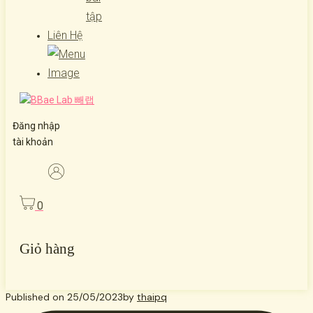
tập
Liên Hệ
Đăng nhập
tài khoản
0
Giỏ hàng
Published on
25/05/2023
by
thaipq