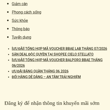
Giảm cân
Phong cách sống
Sức khỏe
Thông báo
Tuyển dụng
[ƯU ĐÃI] TỔNG HỢP MÃ VOUCHER BBAE LAB THÁNG 07/2026
SĂN DEAL ĐỘC QUYỀN TẠI SHOPEE CIELO STELLATO
[ƯU ĐÃI] TỔNG HỢP MÃ VOUCHER BALPORO BBAE THÁNG
06/2026
ƯU ĐÃI BĂNG QUẦN THÁNG 06.2026
ĐỔI HÀNG DỄ DÀNG – AN TÂM TRẢI NGHIỆM
Đăng ký để nhận thông tin khuyến mãi sớm