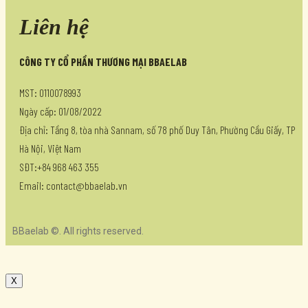
Liên hệ
CÔNG TY CỔ PHẦN THƯƠNG MẠI BBAELAB
MST: 0110078993
Ngày cấp: 01/08/2022
Địa chỉ: Tầng 8, tòa nhà Sannam, số 78 phố Duy Tân, Phường Cầu Giấy, TP
Hà Nội, Việt Nam
SĐT:+84 968 463 355
Email: contact@bbaelab.vn
BBaelab ©. All rights reserved.
X