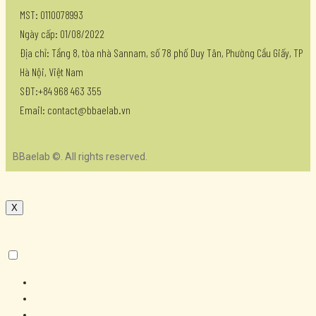
MST: 0110078993
Ngày cấp: 01/08/2022
Địa chỉ: Tầng 8, tòa nhà Sannam, số 78 phố Duy Tân, Phường Cầu Giấy, TP
Hà Nội, Việt Nam
SĐT:+84 968 463 355
Email: contact@bbaelab.vn
BBaelab ©. All rights reserved.
X