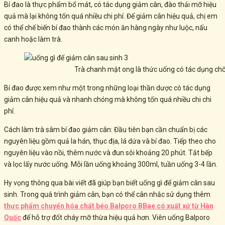
Bí đao là thực phẩm bổ mát, có tác dụng giảm cân, đào thải mỡ hiệu
quả mà lại không tốn quá nhiều chi phí. Để giảm cân hiệu quả, chị em
có thể chế biến bí đao thành các món ăn hàng ngày như luộc, nấu
canh hoặc làm trà.
Trà chanh mật ong là thức uống có tác dụng ch
Bí đao được xem như một trong những loại thần dược có tác dụng
giảm cân hiệu quả và nhanh chóng mà không tốn quá nhiều chi chi
phí.
Cách làm trà sâm bí đao giảm cân: Đầu tiên bạn cần chuẩn bị các
nguyên liệu gồm quả la hán, thục địa, lá dứa và bí đao. Tiếp theo cho
nguyên liệu vào nồi, thêm nước và đun sôi khoảng 20 phút. Tắt bếp
và lọc lấy nước uống. Mỗi lần uống khoảng 300ml, tuần uống 3-4 lần.
Hy vọng thông qua bài viết đã giúp bạn biết uống gì để giảm cân sau
sinh. Trong quá trình giảm cân, bạn
có thể cân nhắc sử dụng thêm
thực phẩm chuyển hóa chất béo Balporo BBae có xuất xứ từ Hàn
Quốc
để hỗ trợ đốt cháy mỡ thừa hiệu quả hơn. Viên uống Balporo