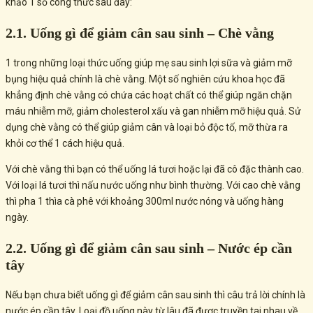
khảo 1 số công thức sau đây:
2.1. Uống gì để giảm cân sau sinh – Chè vằng
1 trong những loại thức uống giúp mẹ sau sinh lợi sữa và giảm mỡ
bụng hiệu quả chính là chè vằng. Một số nghiên cứu khoa học đã
khẳng định chè vằng có chứa các hoạt chất có thể giúp ngăn chặn
máu nhiễm mỡ, giảm cholesterol xấu và gan nhiễm mỡ hiệu quả. Sử
dụng chè vằng có thể giúp giảm cân và loại bỏ độc tố, mỡ thừa ra
khỏi cơ thể 1 cách hiệu quả.
Với chè vằng thì bạn có thể uống lá tươi hoặc lại đã cô đặc thành cao.
Với loại lá tươi thì nấu nước uống như bình thường. Với cao chè vằng
thì pha 1 thìa cà phê với khoảng 300ml nước nóng và uống hàng
ngày.
2.2. Uống gì để giảm cân sau sinh – Nước ép cần
tây
Nếu bạn chưa biết uống gì để giảm cân sau sinh thì câu trả lời chính là
nước ép cần tây. Loại đồ uống này từ lâu đã được truyền tai nhau về