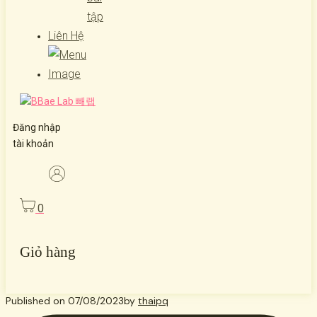
tập
Liên Hệ
Đăng nhập
tài khoản
0
Giỏ hàng
Published on
07/08/2023
by
thaipq