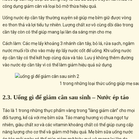
công dụng giảm cân và loại bỏ mỡ thừa hiệu quả.
Uống nước ép cần tây thường xuyên sẽ giúp mẹ bỉm giữ được vòng
eo thon thả và lợi tiểu tự nhiên. Lượng chất xơ vô cùng dồi dào trong
cần tây còn có thể giúp mang lại làn da sáng mịn cho mẹ.
Cách làm: Các mẹ lấy khoảng 3 nhánh cần tây, bỏ lá, rửa sạch, ngâm
nước muối rồi cho vào máy ép lấy nước cốt để uống. Khi uống nước
ép cần tây có thể kết hợp cùng dứa và táo. Lưu ý không thêm đường
vào nước ép cần tây vì có thể làm giảm hiệu quả sử dụng.
1 trong những loại thức uống giúp mẹ sau
2.3. Uống gì để giảm cân sau sinh – Nước ép táo
Táo là 1 trong những thực phẩm vàng trong “làng giảm cân” cho mọi
đối tượng, kể cả với mẹ bỉm sữa. Táo mang hương vị chua ngọt tự
nhiên, giàu chất xơ và các vitamin khoáng chất có thể giúp cung cấp
năng lượng cho cơ thể và giảm mỡ hiệu quả. Mẹ bỉm sữa uống nước
ép táo mỗi ngày có thể giúp giảm mỡ hiệu quả và mang lại làn da