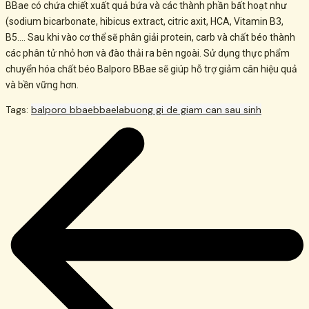
BBae có chứa chiết xuất quả bứa và các thành phần bất hoạt như
(sodium bicarbonate, hibicus extract, citric axit, HCA, Vitamin B3,
B5…. Sau khi vào cơ thể sẽ phân giải protein, carb và chất béo thành
các phân tử nhỏ hơn và đào thải ra bên ngoài. Sử dụng thực phẩm
chuyển hóa chất béo Balporo BBae sẽ giúp hỗ trợ giảm cân hiệu quả
và bền vững hơn.
Tags:
balporo bbae
bbaelab
uong gi de giam can sau sinh
Post
navigation