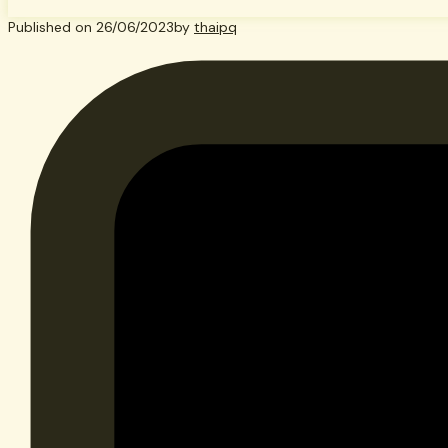
Published on
26/06/2023
by
thaipq