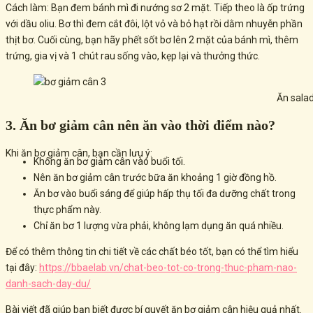
Cách làm: Bạn đem bánh mì đi nướng sơ 2 mặt. Tiếp theo là ốp trứng
với dầu oliu. Bơ thì đem cắt đôi, lột vỏ và bỏ hạt rồi dằm nhuyễn phần
thịt bơ. Cuối cùng, bạn hãy phết sốt bơ lên 2 mặt của bánh mì, thêm
trứng, gia vị và 1 chút rau sống vào, kẹp lại và thưởng thức.
Ăn salad
3. Ăn bơ giảm cân nên ăn vào thời điểm nào?
Khi ăn bơ giảm cân, bạn cần lưu ý:
Không ăn bơ giảm cân vào buổi tối.
Nên ăn bơ giảm cân trước bữa ăn khoảng 1 giờ đồng hồ.
Ăn bơ vào buổi sáng để giúp hấp thụ tối đa dưỡng chất trong
thực phẩm này.
Chỉ ăn bơ 1 lượng vừa phải, không lạm dụng ăn quá nhiều.
Để có thêm thông tin chi tiết về các chất béo tốt, bạn có thể tìm hiểu
tại đây:
https://bbaelab.vn/chat-beo-tot-co-trong-thuc-pham-nao-
danh-sach-day-du/
Bài viết đã giúp bạn biết được bí quyết ăn bơ giảm cân hiệu quả nhất.