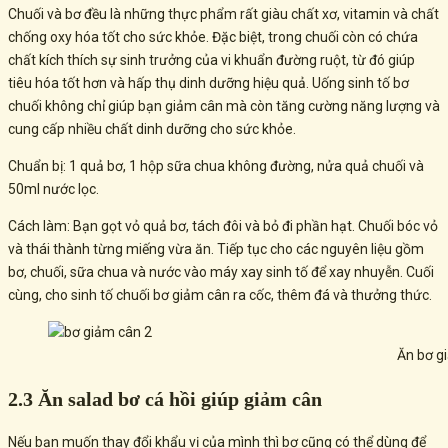
Chuối và bơ đều là những thực phẩm rất giàu chất xơ, vitamin và chất
chống oxy hóa tốt cho sức khỏe. Đặc biệt, trong chuối còn có chứa
chất kích thích sự sinh trưởng của vi khuẩn đường ruột, từ đó giúp
tiêu hóa tốt hơn và hấp thụ dinh dưỡng hiệu quả. Uống sinh tố bơ
chuối không chỉ giúp bạn giảm cân mà còn tăng cường năng lượng và
cung cấp nhiều chất dinh dưỡng cho sức khỏe.
Chuẩn bị: 1 quả bơ, 1 hộp sữa chua không đường, nửa quả chuối và
50ml nước lọc.
Cách làm: Bạn gọt vỏ quả bơ, tách đôi và bỏ đi phần hạt. Chuối bóc vỏ
và thái thành từng miếng vừa ăn. Tiếp tục cho các nguyên liệu gồm
bơ, chuối, sữa chua và nước vào máy xay sinh tố để xay nhuyễn. Cuối
cùng, cho sinh tố chuối bơ giảm cân ra cốc, thêm đá và thưởng thức.
Ăn bơ g
2.3 Ăn salad bơ cá hồi giúp giảm cân
Nếu bạn muốn thay đổi khẩu vị của mình thì bơ cũng có thể dùng để