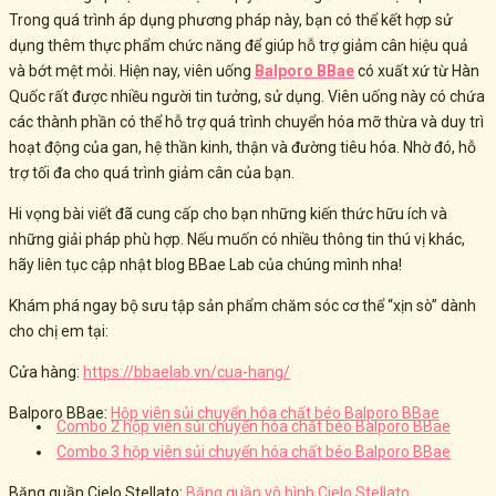
Trong quá trình áp dụng phương pháp này, bạn có thể kết hợp sử
dụng thêm thực phẩm chức năng để giúp hỗ trợ giảm cân hiệu quả
và bớt mệt mỏi. Hiện nay,
viên uống
Balporo BBae
có xuất xứ từ Hàn
Quốc rất được nhiều người tin tưởng, sử dụng. Viên uống này có chứa
các thành phần có thể hỗ trợ quá trình chuyển hóa mỡ thừa và duy trì
hoạt động của gan, hệ thần kinh, thận và đường tiêu hóa. Nhờ đó, hỗ
trợ tối đa cho quá trình giảm cân của bạn.
Hi vọng bài viết đã cung cấp cho bạn những kiến thức hữu ích và
những giải pháp phù hợp. Nếu muốn có nhiều thông tin thú vị khác,
hãy liên tục cập nhật blog BBae Lab của chúng mình nha!
Khám phá ngay bộ sưu tập sản phẩm chăm sóc cơ thể “xịn sò” dành
cho chị em tại:
Cửa hàng:
https://bbaelab.vn/cua-hang/
Balporo BBae:
Hộp viên sủi chuyển hóa chất béo Balporo BBae
Combo 2 hộp viên sủi chuyển hóa chất béo Balporo BBae
Combo 3 hộp viên sủi chuyển hóa chất béo Balporo BBae
Băng quần Cielo Stellato:
Băng quần vô hình Cielo Stellato