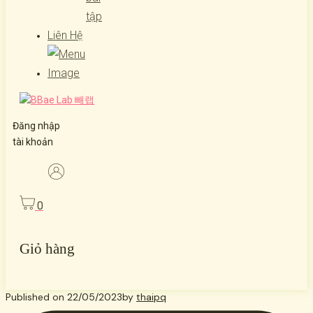
tập
Liên Hệ
Đăng nhập
tài khoản
0
Giỏ hàng
Published on
22/05/2023
by
thaipq