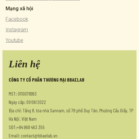
Mạng xã hội
Facebook
Instagram
Youtube
Liên hệ
CÔNG TY CỔ PHẦN THƯƠNG MẠI BBAELAB
MST: 0110078993
Ngày cấp: 01/08/2022
Địa chỉ: Tầng 8, tòa nhà Sannam, số 78 phố Duy Tân, Phường Cầu Giấy, TP
Hà Nội, Việt Nam
SĐT:+84 968 463 355
Email: contact@bbaelab.vn