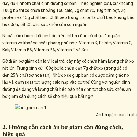
đầy đủ 4 nhóm chất dinh dưỡng cơ bản. Theo nghiên cứu, cứ khoảng
100g bơ thì có chứa khoảng 160 calo, 7g chất xơ, 10g tinh bột, 2g
protein và 15g chất béo. Chất béo trong trái bơ là chất béo không bão
hòa đơn, rất tốt cho sức khỏe của con người.
Ngoài các nhóm chất cơ bản trên thì bơ cũng có chứa 1 nguồn
vitamin và khoáng chất phong phú như: Vitamin K; Folate; Vitamin C;
Kali; Vitamin B5; Vitamin B6; Vitamin E và Kali.
Sở dĩ ăn bơ giảm cân là vì loại trái cây này có chứa hàm lượng chất xơ
rất lớn. Trung bình cứ 100g bơ là chứa đến 7g chất xơ (trong đó có
đến 25% chất xơ hòa tan). Nhờ đó sẽ giúp bạn có được cảm giác no
lâu và kiểm soát tốt lượng calo nạp vào cơ thể. Cùng với nguồn dinh
dưỡng đa dạng và lượng chất béo bão hòa đơn tốt cho sức khỏe, ăn
bơ giảm cân đúng cách sẽ cho hiệu quả bất ngờ.
Ăn bơ giảm cân là ph
2. Hướng dẫn cách ăn bơ giảm cân đúng cách,
hiệu quả