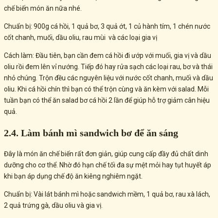
chế biến món ăn nữa nhé.
Chuẩn bị: 900g cá hồi, 1 quả bơ, 3 quả ớt, 1 củ hành tím, 1 chén nước
cốt chanh, muối, dầu oliu, rau mùi và các loại gia vị
Cách làm: Đầu tiên, bạn cần đem cá hồi đi ướp với muối, gia vị và dầu
oliu rồi đem lên vỉ nướng. Tiếp đó hay rửa sạch các loại rau, bơ và thái
nhỏ chúng. Trộn đều các nguyên liệu với nước cốt chanh, muối và dầu
oliu. Khi cá hồi chín thì bạn có thể trộn cùng và ăn kèm với salad. Mỗi
tuần bạn có thể ăn salad bơ cá hồi 2 lần để giúp hỗ trợ giảm cân hiệu
quả.
2.4. Làm bánh mì sandwich bơ để ăn sáng
Đây là món ăn chế biến rất đơn giản, giúp cung cấp đầy đủ chất dinh
dưỡng cho cơ thể. Nhờ đó hạn chế tối đa sự mệt mỏi hay tụt huyết áp
khi bạn áp dụng chế độ ăn kiêng nghiêm ngặt.
Chuẩn bị: Vài lát bánh mì hoặc sandwich mềm, 1 quả bơ, rau xà lách,
2 quả trứng gà, dầu oliu và gia vị.