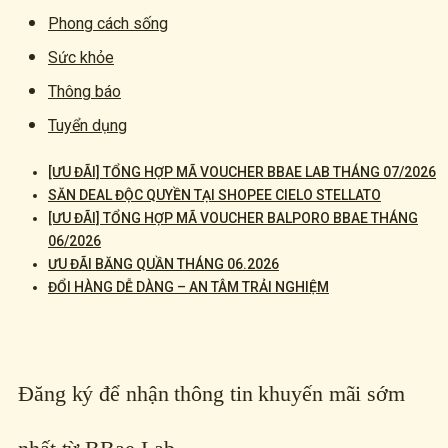
Phong cách sống
Sức khỏe
Thông báo
Tuyển dụng
[ƯU ĐÃI] TỔNG HỢP MÃ VOUCHER BBAE LAB THÁNG 07/2026
SĂN DEAL ĐỘC QUYỀN TẠI SHOPEE CIELO STELLATO
[ƯU ĐÃI] TỔNG HỢP MÃ VOUCHER BALPORO BBAE THÁNG
06/2026
ƯU ĐÃI BĂNG QUẦN THÁNG 06.2026
ĐỔI HÀNG DỄ DÀNG – AN TÂM TRẢI NGHIỆM
Đăng ký để nhận thông tin khuyến mãi sớm