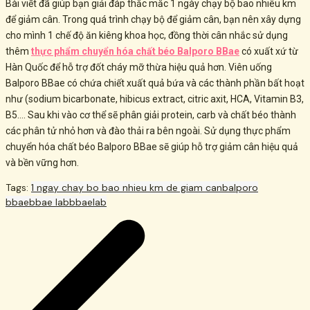
Bài viết đã giúp bạn giải đáp thắc mắc 1 ngày chạy bộ bao nhiêu km
để giảm cân. Trong quá trình chạy bộ để giảm cân, bạn nên xây dựng
cho mình 1 chế độ ăn kiêng khoa học, đồng thời
cân nhắc sử dụng
thêm
thực phẩm chuyển hóa chất béo Balporo BBae
có xuất xứ từ
Hàn Quốc để hỗ trợ đốt cháy mỡ thừa hiệu quả hơn. Viên uống
Balporo BBae có chứa chiết xuất quả bứa và các thành phần bất hoạt
như (sodium bicarbonate, hibicus extract, citric axit, HCA, Vitamin B3,
B5…. Sau khi vào cơ thể sẽ phân giải protein, carb và chất béo thành
các phân tử nhỏ hơn và đào thải ra bên ngoài. Sử dụng thực phẩm
chuyển hóa chất béo Balporo BBae sẽ giúp hỗ trợ giảm cân hiệu quả
và bền vững hơn.
Tags:
1 ngay chay bo bao nhieu km de giam can
balporo
bbae
bbae lab
bbaelab
Post
navigation