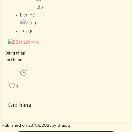
tập
Liên Hệ
Đăng nhập
tài khoản
0
Giỏ hàng
Published on
28/06/2023
by
thaipq