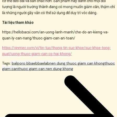
cơ thể dẻo dai và săn chắc hơn. Sản phẩm này dành cho mọi đối
tượng là người trưởng thành đang có mong muốn giảm cân, thậm chí
là những người gầy vẫn có thể sử dụng để duy trì vóc dáng.
Tài liệu tham khảo
https://hellobacsi.com/an-uong-lanh-manh/che-do-an-kieng-va-
quan-ly-can-nang/thuoc-giam-can-an-toan/
https://vinmec.com/vi/tin-tuc/thong-tin-suc-khoe/suc-khoe-tong-
quat/uong-thuoc-giam-can-co-hai-khong/
Tags:
balporo bbae
bbaelab
nen dung thuoc giam can khong
thuoc
giam can
thuoc giam can nen dung khong
Post
navigation