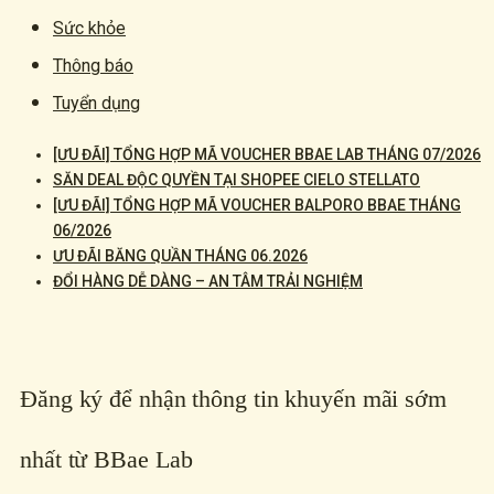
Sức khỏe
Thông báo
Tuyển dụng
[ƯU ĐÃI] TỔNG HỢP MÃ VOUCHER BBAE LAB THÁNG 07/2026
SĂN DEAL ĐỘC QUYỀN TẠI SHOPEE CIELO STELLATO
[ƯU ĐÃI] TỔNG HỢP MÃ VOUCHER BALPORO BBAE THÁNG
06/2026
ƯU ĐÃI BĂNG QUẦN THÁNG 06.2026
ĐỔI HÀNG DỄ DÀNG – AN TÂM TRẢI NGHIỆM
Đăng ký để nhận thông tin khuyến mãi sớm
nhất từ BBae Lab