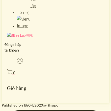
tập
Liên Hệ
Đăng nhập
tài khoản
0
Giỏ hàng
Published on
18/04/2023
by
thaipq