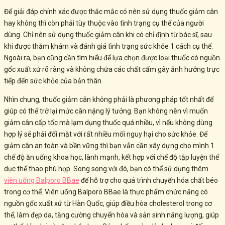
Để giải đáp chính xác được thắc mắc có nên sử dụng thuốc giảm cân
hay không thì còn phải tùy thuộc vào tình trạng cụ thể của người
dùng. Chỉ nên sử dụng thuốc giảm cân khi có chỉ định từ bác sĩ, sau
khi được thăm khám và đánh giá tình trạng sức khỏe 1 cách cụ thể.
Ngoài ra, bạn cũng cần tìm hiểu để lựa chọn được loại thuốc có nguồn
gốc xuất xứ rõ ràng và không chứa các chất cấm gây ảnh hưởng trực
tiếp đến sức khỏe của bản thân.
Nhìn chung, thuốc giảm cân không phải là phương pháp tốt nhất để
giúp có thể trở lại mức cân nặng lý tưởng. Bạn không nên vì muốn
giảm cân cấp tốc mà lạm dụng thuốc quá nhiều, vì nếu không dùng
hợp lý sẽ phải đối mặt với rất nhiều mối nguy hại cho sức khỏe. Để
giảm cân an toàn và bền vững thì bạn vẫn cần xây dựng cho mình 1
chế độ ăn uống khoa học, lành mạnh, kết hợp với chế độ tập luyện thể
dục thể thao phù hợp. Song song với đó, bạn có thể sử dụng thêm
viên uống Balporo BBae
để hỗ trợ cho quá trình chuyển hóa chất béo
trong cơ thể. Viên uống Balporo BBae là thực phẩm chức năng có
nguồn gốc xuất xứ từ Hàn Quốc, giúp điều hòa cholesterol trong cơ
thể, làm đẹp da, tăng cường chuyển hóa và sản sinh năng lượng, giúp