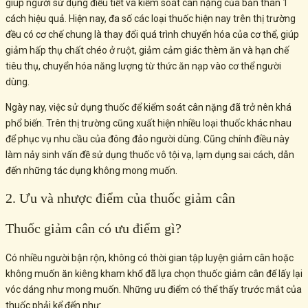
giúp người sử dụng điều tiết và kiểm soát cân nặng của bản thân 1
cách hiệu quả. Hiện nay, đa số các loại thuốc hiện nay trên thị trường
đều có cơ chế chung là thay đổi quá trình chuyển hóa của cơ thể, giúp
giảm hấp thụ chất chéo ở ruột, giảm cảm giác thèm ăn và hạn chế
tiêu thụ, chuyển hóa năng lượng từ thức ăn nạp vào cơ thể người
dùng.
Ngày nay, việc sử dụng thuốc để kiểm soát cân nặng đã trở nên khá
phổ biến. Trên thị trường cũng xuất hiện nhiều loại thuốc khác nhau
để phục vụ nhu cầu của đông đảo người dùng. Cũng chính điều này
làm nảy sinh vấn đề sử dụng thuốc vô tội vạ, lạm dụng sai cách, dẫn
đến những tác dụng không mong muốn.
2. Ưu và nhược điểm của thuốc giảm cân
Thuốc giảm cân có ưu điểm gì?
Có nhiều người bận rộn, không có thời gian tập luyện giảm cân hoặc
không muốn ăn kiêng kham khổ đã lựa chọn thuốc giảm cân để lấy lại
vóc dáng như mong muốn. Những ưu điểm có thể thấy trước mắt của
thuốc phải kể đến như: