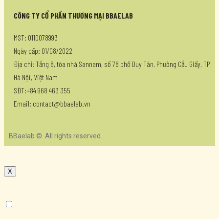
CÔNG TY CỔ PHẦN THƯƠNG MẠI BBAELAB
MST: 0110078993
Ngày cấp: 01/08/2022
Địa chỉ: Tầng 8, tòa nhà Sannam, số 78 phố Duy Tân, Phường Cầu Giấy, TP
Hà Nội, Việt Nam
SĐT:+84 968 463 355
Email: contact@bbaelab.vn
BBaelab ©. All rights reserved.
X