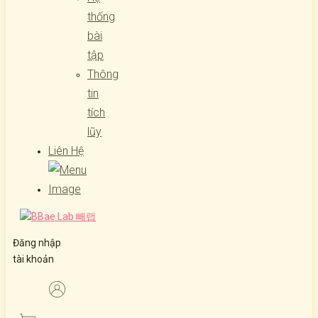
thống
bài
tập
Thông
tin
tích
lũy
Liên Hệ
Đăng nhập
tài khoản