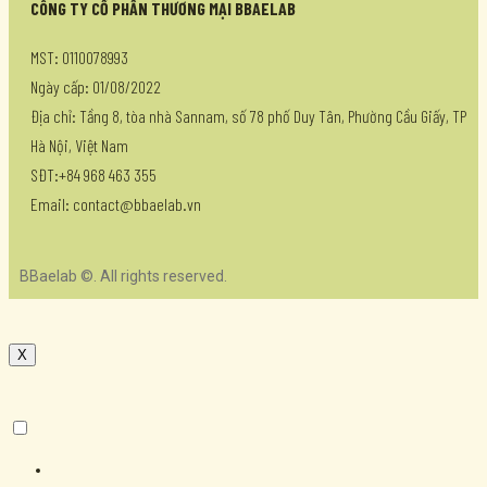
CÔNG TY CỔ PHẦN THƯƠNG MẠI BBAELAB
MST: 0110078993
Ngày cấp: 01/08/2022
Địa chỉ: Tầng 8, tòa nhà Sannam, số 78 phố Duy Tân, Phường Cầu Giấy, TP
Hà Nội, Việt Nam
SĐT:+84 968 463 355
Email: contact@bbaelab.vn
BBaelab ©. All rights reserved.
X