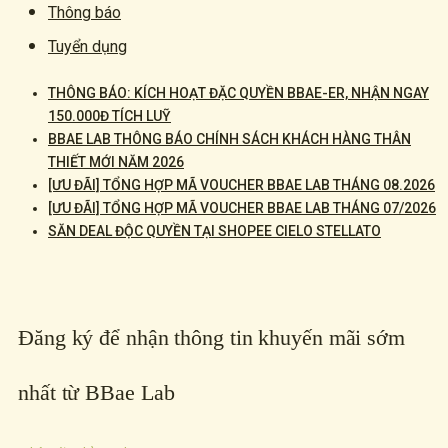
Thông báo
Tuyển dụng
THÔNG BÁO: KÍCH HOẠT ĐẶC QUYỀN BBAE-ER, NHẬN NGAY
150.000Đ TÍCH LUỸ
BBAE LAB THÔNG BÁO CHÍNH SÁCH KHÁCH HÀNG THÂN
THIẾT MỚI NĂM 2026
[ƯU ĐÃI] TỔNG HỢP MÃ VOUCHER BBAE LAB THÁNG 08.2026
[ƯU ĐÃI] TỔNG HỢP MÃ VOUCHER BBAE LAB THÁNG 07/2026
SĂN DEAL ĐỘC QUYỀN TẠI SHOPEE CIELO STELLATO
Đăng ký để nhận thông tin khuyến mãi sớm
nhất từ BBae Lab