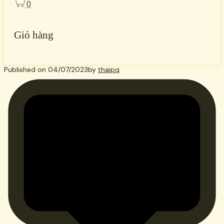
0
Giỏ hàng
Published on
04/07/2023
by
thaipq