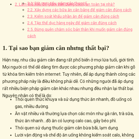
2.1. Đặt mục tiêu giảm cân thực tế
2. Làm thế nào để giảm cân đúng cách, an toàn tại nhà?
2.2. Xây dựng các bữa ăn cân bằng để giảm cân đúng cách
2.3. Kiểm soát khẩu phần ăn để giảm cân đúng cách
2.4. Tập thể dục hàng ngày để giảm cân đúng cách
2.5. Đừng quên chăm sóc bản thân khi muốn giảm cân đúng
cách
1. Tại sao bạn giảm cân nhưng thất bại?
Hiện nay, nhu cầu giảm cân đang rất phổ biến ở mọi lứa tuổi, giới tính.
Mọi người có thể dễ dàng tìm được các phương pháp giảm cân khi gõ
từ khóa tìm kiếm trên internet. Tuy nhiên, để áp dụng thành công các
phương pháp này là điều không phải dễ. Có những người đã áp dụng
rất nhiều biện pháp giảm cân khác nhau nhưng đều nhận lại thất bại.
Nguyên nhân có thể là do:
Thói quen thức khuya và sử dụng thức ăn nhanh, đồ uống có
gas, nhiều đường.
Ăn vặt nhiều và thường lựa chọn các món như gà rán, trà sữa,
thức ăn nhanh…đồ ăn có lượng calo cao, gây béo phì.
Thói quen sử dụng thuốc giảm cân bừa bãi, lạm dụng.
Lười vận động và chế độ ăn uống không kiểm soát calo, không