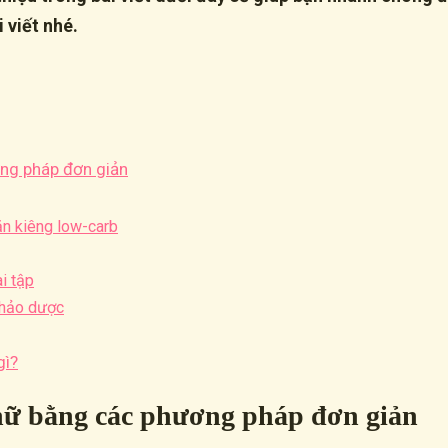
 viết nhé.
ng pháp đơn giản
ăn kiêng low-carb
i tập
thảo dược
gì?
 nữ bằng các phương pháp đơn giản