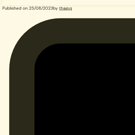
Published on
25/08/2023
by
thaipq