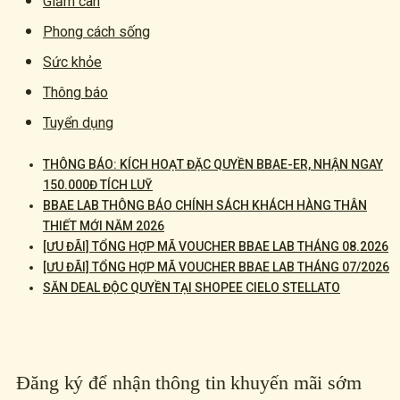
Giảm cân
Phong cách sống
Sức khỏe
Thông báo
Tuyển dụng
THÔNG BÁO: KÍCH HOẠT ĐẶC QUYỀN BBAE-ER, NHẬN NGAY
150.000Đ TÍCH LUỸ
BBAE LAB THÔNG BÁO CHÍNH SÁCH KHÁCH HÀNG THÂN
THIẾT MỚI NĂM 2026
[ƯU ĐÃI] TỔNG HỢP MÃ VOUCHER BBAE LAB THÁNG 08.2026
[ƯU ĐÃI] TỔNG HỢP MÃ VOUCHER BBAE LAB THÁNG 07/2026
SĂN DEAL ĐỘC QUYỀN TẠI SHOPEE CIELO STELLATO
Đăng ký để nhận thông tin khuyến mãi sớm