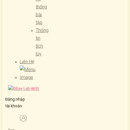
thống
bài
tập
Thông
tin
tích
lũy
Liên Hệ
Đăng nhập
tài khoản