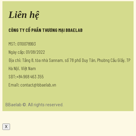
Liên hệ
CÔNG TY CỔ PHẦN THƯƠNG MẠI BBAELAB
MST: 0110078993
Ngày cấp: 01/08/2022
Địa chỉ: Tầng 8, tòa nhà Sannam, số 78 phố Duy Tân, Phường Cầu Giấy, TP
Hà Nội, Việt Nam
SĐT:+84 968 463 355
Email: contact@bbaelab.vn
BBaelab ©. All rights reserved.
X