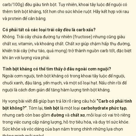
carb/100g) đều giàu tinh bột. Tuy nhiên, khoai tây luộc để nguội có
thêm tinh bột kháng, tốt hơn cho sức khỏe ruột. Hãy kết hợp với rau
và protein để cân bằng.
Có phải tất cả các loại trái cây đều là carb xấu?
Không. Trái cây chứa đường tự nhiên (fructose) nhưng cũng giàu
chất xơ, vitamin, và khoáng chất. Chất xơ giúp chậm hấp thụ đường,
khiến trái cây (như táo, quả mọng) trở thành nguồn carb tốt, đặc biệt
khi ăn với lượng vừa phải.
Tinh bột kháng có thể tìm thấy ở đâu ngoài cơm nguội?
Ngoài cơm nguội, tinh bột kháng có trong khoai tây luộc để nguội,
chuối xanh, đậu lăng, yến mạch, và một số loại hạt. Nấu chín rồi để
nguội là cách đơn giản để tăng hàm lượng tinh bột kháng.
Hy vọng bài viết đã giúp bạn trả lời rõ ràng câu hỏi
“Carb có phải tinh
bột không?”
. Tóm lại,
tinh bột
là một loại
carbohydrate phức tạp
,
nhưng carb còn bao gồm
đường
và
chất xơ
, mỗi loại có vai trò riêng
trong việc cung cấp năng lượng, hỗ trợ tiêu hóa, và duy trì sức khỏe.
Sức khỏe và vóc dáng của bạn nằm trong chính những lựa chọn