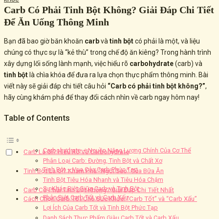
Carb Có Phải Tinh Bột Không? Giải Đáp Chi Tiết
Để Ăn Uống Thông Minh
Bạn đã bao giờ băn khoăn
carb
và
tinh bột
có phải là một, và liệu
chúng có thực sự là “kẻ thù” trong chế độ ăn kiêng? Trong hành trình
xây dựng lối sống lành mạnh, việc hiểu rõ
carbohydrate
(carb) và
tinh bột
là chìa khóa để đưa ra lựa chọn thực phẩm thông minh. Bài
viết này sẽ giải đáp chi tiết câu hỏi
“Carb có phải tinh bột không?”
,
hãy cùng khám phá để thay đổi cách nhìn về carb ngay hôm nay!
Table of Contents
Carbohydrate – Nguồn Năng Lượng Chính Của Cơ Thể
Carb Là Gì? Hiểu Rõ Về Carbohydrate
Phân Loại Carb: Đường, Tinh Bột và Chất Xơ
Tinh Bột – Vua Của Carb Phức Tạp
Tinh Bột Là Gì? Khám Phá “Ngôi Sao” Của Bữa Ăn
Tinh Bột Tiêu Hóa Nhanh và Tiêu Hóa Chậm
Sự Khác Biệt Giữa Carb và Tinh Bột
Carb Có Phải Tinh Bột Không? Giải Đáp Chi Tiết Nhất
Phân Biệt Carb Tốt và Carb Xấu
Cách Chọn Carb Tốt Cho Sức Khỏe: “Carb Tốt” và “Carb Xấu”
Lợi Ích Của Carb Tốt và Tinh Bột Phức Tạp
Danh Sách Thực Phẩm Giàu Carb Tốt và Carb Xấu