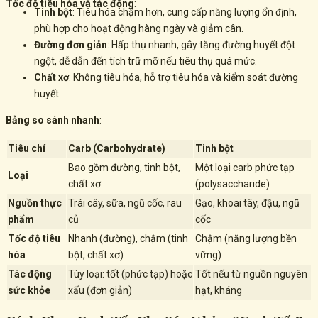
Tốc độ tiêu hóa và tác động
:
Tinh bột
: Tiêu hóa chậm hơn, cung cấp năng lượng ổn định,
phù hợp cho hoạt động hàng ngày và giảm cân.
Đường đơn giản
: Hấp thụ nhanh, gây tăng đường huyết đột
ngột, dễ dẫn đến tích trữ mỡ nếu tiêu thụ quá mức.
Chất xơ
: Không tiêu hóa, hỗ trợ tiêu hóa và kiểm soát đường
huyết.
Bảng so sánh nhanh
:
Tiêu chí
Carb (Carbohydrate)
Tinh bột
Bao gồm đường, tinh bột,
Một loại carb phức tạp
Loại
chất xơ
(polysaccharide)
Nguồn thực
Trái cây, sữa, ngũ cốc, rau
Gạo, khoai tây, đậu, ngũ
phẩm
củ
cốc
Tốc độ tiêu
Nhanh (đường), chậm (tinh
Chậm (năng lượng bền
hóa
bột, chất xơ)
vững)
Tác động
Tùy loại: tốt (phức tạp) hoặc
Tốt nếu từ nguồn nguyên
sức khỏe
xấu (đơn giản)
hạt, kháng