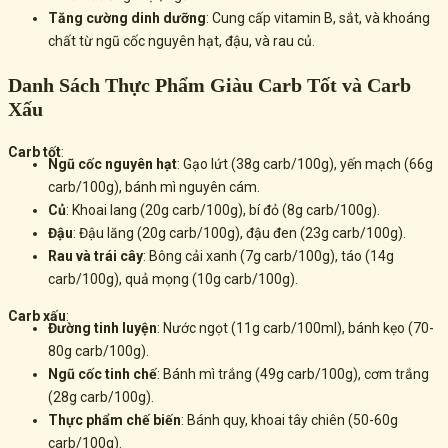
Tăng cường dinh dưỡng
: Cung cấp vitamin B, sắt, và khoáng
chất từ ngũ cốc nguyên hạt, đậu, và rau củ.
Danh Sách Thực Phẩm Giàu Carb Tốt và Carb
Xấu
Carb tốt
:
Ngũ cốc nguyên hạt
: Gạo lứt (38g carb/100g), yến mạch (66g
carb/100g), bánh mì nguyên cám.
Củ
: Khoai lang (20g carb/100g), bí đỏ (8g carb/100g).
Đậu
: Đậu lăng (20g carb/100g), đậu đen (23g carb/100g).
Rau và trái cây
: Bông cải xanh (7g carb/100g), táo (14g
carb/100g), quả mọng (10g carb/100g).
Carb xấu
:
Đường tinh luyện
: Nước ngọt (11g carb/100ml), bánh kẹo (70-
80g carb/100g).
Ngũ cốc tinh chế
: Bánh mì trắng (49g carb/100g), cơm trắng
(28g carb/100g).
Thực phẩm chế biến
: Bánh quy, khoai tây chiên (50-60g
carb/100g).