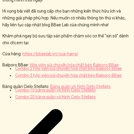
thông minh mỗi ngày!
Hi vọng bài viết đã cung cấp cho bạn những kiến thức hữu ích và
những giải pháp phù hợp. Nếu muốn có nhiều thông tin thú vị khác,
hãy liên tục cập nhật blog BBae Lab của chúng mình nha!
Khám phá ngay bộ sưu tập sản phẩm chăm sóc cơ thể “xịn sò” dành
cho chị em tại:
Cửa hàng:
https://bbaelab.vn/cua-hang/
Balporo BBae:
Hộp viên sủi chuyển hóa chất béo Balporo BBae
Combo 2 hộp viên sủi chuyển hóa chất béo Balporo BBae
Combo 3 hộp viên sủi chuyển hóa chất béo Balporo BBae
Băng quần Cielo Stellato:
Băng quần vô hình Cielo Stellato
Combo 10 băng quần vô hình Cielo Stellato
Combo 20 băng quần vô hình Cielo Stellato
Post
navigation