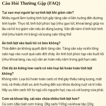
Câu Hỏi Thường Gặp (FAQ)
Tại sao mọi người lại sợ tinh bột khi giảm cân?
Nhiều người lầm tưởng tinh bột gây tăng cân vì liên tưởng đến đường
tinh luyện. Thực tế, tinh bột phức tạp (như gạo lứt, khoai lang) giúp no
lâu và hỗ trợ giảm cân nếu ăn đúng lượng. Vấn đề nằm ở tinh bột tinh
chế (như bánh mì trắng) và lượng calo tổng thể.
Ăn tinh bột vào buổi tối có béo không?
Thời điểm ăn không quyết định tăng cân. Tăng cân xảy ra khi tổng
calo nạp vào vượt quá calo đốt cháy. Ăn tinh bột phức tạp vào buổi tối
(như khoai lang, rau củ) vẫn an toàn nếu nằm trong giới hạn calo.
Chế độ ăn kiêng low-carb có nên loại bỏ hoàn toàn tinh bột
không?
Không nên. Loại bỏ hoàn toàn carb có thể gây thiếu năng lượng, mệt
mỏi, và thiếu chất xơ, ảnh hưởng đến sức khỏe đường ruột và trí não.
Hãy ưu tiên carb tốt từ ngũ cốc nguyên hạt, rau củ với lượng vừa phải.
Cơm và khoai tây, cái nào chứa nhiều tinh bột hơn?
Cả cơm (đặc biệt cơm trắng: 28g carb/100g) và khoai tây (20g