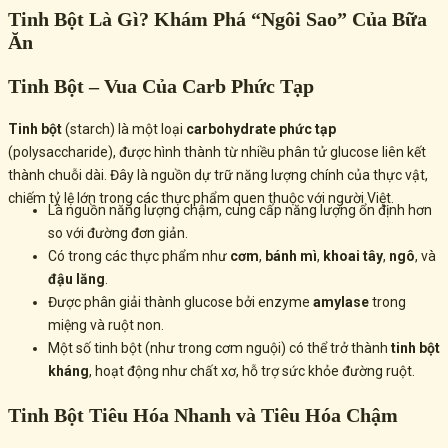
Tinh Bột Là Gì? Khám Phá “Ngôi Sao” Của Bữa
Ăn
Tinh Bột – Vua Của Carb Phức Tạp
Tinh bột
(starch) là một loại
carbohydrate phức tạp
(polysaccharide), được hình thành từ nhiều phân tử glucose liên kết
thành chuỗi dài. Đây là nguồn dự trữ năng lượng chính của thực vật,
chiếm tỷ lệ lớn trong các thực phẩm quen thuộc với người Việt.
Là nguồn năng lượng chậm, cung cấp năng lượng ổn định hơn
so với đường đơn giản.
Có trong các thực phẩm như
cơm
,
bánh mì
,
khoai tây
,
ngô
, và
đậu lăng
.
Được phân giải thành glucose bởi enzyme
amylase
trong
miệng và ruột non.
Một số tinh bột (như trong cơm nguội) có thể trở thành
tinh bột
kháng
, hoạt động như chất xơ, hỗ trợ sức khỏe đường ruột.
Tinh Bột Tiêu Hóa Nhanh và Tiêu Hóa Chậm