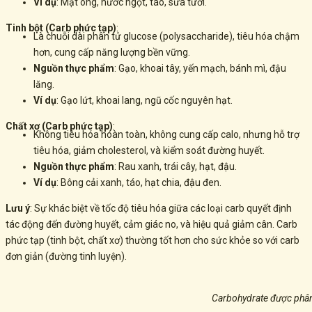
Ví dụ
: Mật ong, nước ngọt, táo, sữa tươi.
Tinh bột (Carb phức tạp)
:
Là chuỗi dài phân tử glucose (polysaccharide), tiêu hóa chậm
hơn, cung cấp năng lượng bền vững.
Nguồn thực phẩm
: Gạo, khoai tây, yến mạch, bánh mì, đậu
lăng.
Ví dụ
: Gạo lứt, khoai lang, ngũ cốc nguyên hạt.
Chất xơ (Carb phức tạp)
:
Không tiêu hóa hoàn toàn, không cung cấp calo, nhưng hỗ trợ
tiêu hóa, giảm cholesterol, và kiểm soát đường huyết.
Nguồn thực phẩm
: Rau xanh, trái cây, hạt, đậu.
Ví dụ
: Bông cải xanh, táo, hạt chia, đậu đen.
Lưu ý
: Sự khác biệt về tốc độ tiêu hóa giữa các loại carb quyết định
tác động đến đường huyết, cảm giác no, và hiệu quả giảm cân. Carb
phức tạp (tinh bột, chất xơ) thường tốt hơn cho sức khỏe so với carb
đơn giản (đường tinh luyện).
Carbohydrate được phân 