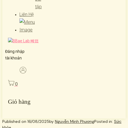
tập
Liên Hệ
Đăng nhập
tài khoản
0
Giỏ hàng
Published on
16/08/2025
by
Nguyễn Minh Phương
Posted in:
Sức
khỏe