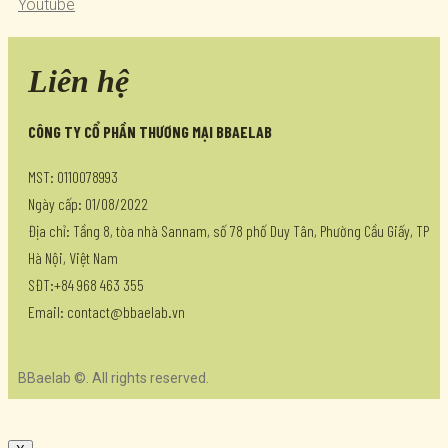
Youtube
Liên hệ
CÔNG TY CỔ PHẦN THƯƠNG MẠI BBAELAB
MST: 0110078993
Ngày cấp: 01/08/2022
Địa chỉ: Tầng 8, tòa nhà Sannam, số 78 phố Duy Tân, Phường Cầu Giấy, TP
Hà Nội, Việt Nam
SĐT:+84 968 463 355
Email: contact@bbaelab.vn
BBaelab ©. All rights reserved.