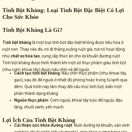
Tinh Bột Kháng: Loại Tinh Bột Đặc Biệt Có Lợi
Cho Sức Khỏe
Tinh Bột Kháng Là Gì?
Tinh bột kháng
là một loại tinh bột đặc biệt không được tiêu hóa ở
ruột non. Thay vào đó, nó đi thẳng xuống ruột già, nơi nó hoạt động
như
chất xơ hòa tan
, cung cấp thức ăn cho lợi khuẩn đường ruột.
Tinh bột kháng được hình thành khi một số thực phẩm giàu tinh bột
(như cơm, khoai tây) được nấu chín và để nguội.
Cách tạo tinh bột kháng
: Nấu chín thực phẩm (như khoai tây,
gạo), sau đó để nguội ở nhiệt độ phòng hoặc trong tủ lạnh qua
đêm. Quá trình này làm thay đổi cấu trúc tinh bột, biến một
phần thành dạng kháng.
Nguồn thực phẩm
: Cơm nguội, khoai tây luộc để nguội, đậu
lăng, chuối xanh, yến mạch.
Lợi Ích Của Tinh Bột Kháng
Cải thiện sức khỏe đường ruột
: Nuôi dưỡng lợi khuẩn, sản sinh