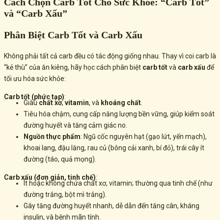
Cách Chọn Carb Tốt Cho Sức Khỏe: “Carb Tốt”
và “Carb Xấu”
Phân Biệt Carb Tốt và Carb Xấu
Không phải tất cả carb đều có tác động giống nhau. Thay vì coi carb là
“kẻ thù” của ăn kiêng, hãy học cách phân biệt
carb tốt
và
carb xấu
để
tối ưu hóa sức khỏe:
Carb tốt (phức tạp)
:
Giàu
chất xơ
,
vitamin
, và
khoáng chất
.
Tiêu hóa chậm, cung cấp năng lượng bền vững, giúp kiểm soát
đường huyết và tăng cảm giác no.
Nguồn thực phẩm
: Ngũ cốc nguyên hạt (gạo lứt, yến mạch),
khoai lang, đậu lăng, rau củ (bông cải xanh, bí đỏ), trái cây ít
đường (táo, quả mọng).
Carb xấu (đơn giản, tinh chế)
:
Ít hoặc không chứa chất xơ, vitamin; thường qua tinh chế (như
đường trắng, bột mì trắng).
Gây tăng đường huyết nhanh, dễ dẫn đến tăng cân, kháng
insulin, và bệnh mãn tính.