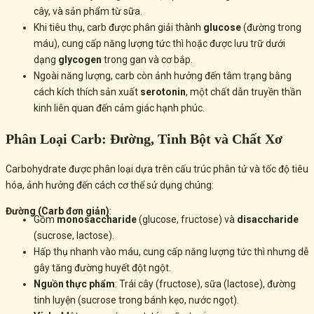
cây, và sản phẩm từ sữa.
Khi tiêu thụ, carb được phân giải thành
glucose
(đường trong
máu), cung cấp năng lượng tức thì hoặc được lưu trữ dưới
dạng
glycogen
trong gan và cơ bắp.
Ngoài năng lượng, carb còn ảnh hưởng đến tâm trạng bằng
cách kích thích sản xuất
serotonin
, một chất dẫn truyền thần
kinh liên quan đến cảm giác hạnh phúc.
Phân Loại Carb: Đường, Tinh Bột và Chất Xơ
Carbohydrate được phân loại dựa trên cấu trúc phân tử và tốc độ tiêu
hóa, ảnh hưởng đến cách cơ thể sử dụng chúng:
Đường (Carb đơn giản)
:
Gồm
monosaccharide
(glucose, fructose) và
disaccharide
(sucrose, lactose).
Hấp thụ nhanh vào máu, cung cấp năng lượng tức thì nhưng dễ
gây tăng đường huyết đột ngột.
Nguồn thực phẩm
: Trái cây (fructose), sữa (lactose), đường
tinh luyện (sucrose trong bánh kẹo, nước ngọt).