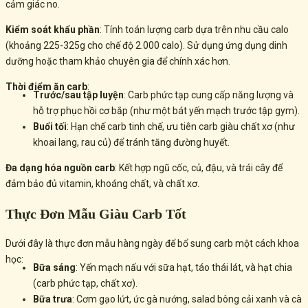
cảm giác no.
Kiểm soát khẩu phần
: Tính toán lượng carb dựa trên nhu cầu calo
(khoảng 225-325g cho chế độ 2.000 calo). Sử dụng ứng dụng dinh
dưỡng hoặc tham khảo chuyên gia để chính xác hơn.
Thời điểm ăn carb
:
Trước/sau tập luyện
: Carb phức tạp cung cấp năng lượng và
hỗ trợ phục hồi cơ bắp (như một bát yến mạch trước tập gym).
Buổi tối
: Hạn chế carb tinh chế, ưu tiên carb giàu chất xơ (như
khoai lang, rau củ) để tránh tăng đường huyết.
Đa dạng hóa nguồn carb
: Kết hợp ngũ cốc, củ, đậu, và trái cây để
đảm bảo đủ vitamin, khoáng chất, và chất xơ.
Thực Đơn Mẫu Giàu Carb Tốt
Dưới đây là thực đơn mẫu hàng ngày để bổ sung carb một cách khoa
học:
Bữa sáng
: Yến mạch nấu với sữa hạt, táo thái lát, và hạt chia
(carb phức tạp, chất xơ).
Bữa trưa
: Cơm gạo lứt, ức gà nướng, salad bông cải xanh và cà