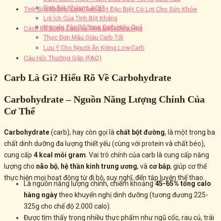
Tinh Bột Kháng Là Gì?
Tinh Bột Kháng: Loại Tinh Bột Đặc Biệt Có Lợi Cho Sức Khỏe
Lợi Ích Của Tinh Bột Kháng
Nguyên Tắc Bổ Sung Carb Hiệu Quả
Cách Bổ Sung Carb và Tinh Bột Khoa Học
Thực Đơn Mẫu Giàu Carb Tốt
Lưu Ý Cho Người Ăn Kiêng Low-Carb
Câu Hỏi Thường Gặp (FAQ)
Carb Là Gì? Hiểu Rõ Về Carbohydrate
Carbohydrate – Nguồn Năng Lượng Chính Của
Cơ Thể
Carbohydrate
(carb), hay còn gọi là
chất bột đường
, là một trong ba
chất dinh dưỡng đa lượng thiết yếu (cùng với protein và chất béo),
cung cấp
4 kcal mỗi gram
. Vai trò chính của carb là cung cấp năng
lượng cho
não bộ
,
hệ thần kinh trung ương
, và
cơ bắp
, giúp cơ thể
thực hiện mọi hoạt động từ đi bộ, suy nghĩ, đến tập luyện thể thao.
Là nguồn năng lượng chính, chiếm khoảng
45-65% tổng calo
hàng ngày
theo khuyến nghị dinh dưỡng (tương đương 225-
325g cho chế độ 2.000 calo).
Được tìm thấy trong nhiều thực phẩm như ngũ cốc, rau củ, trái