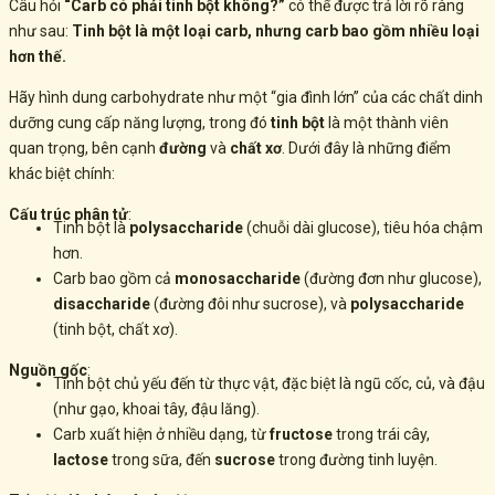
Câu hỏi
“Carb có phải tinh bột không?”
có thể được trả lời rõ ràng
như sau:
Tinh bột là một loại carb, nhưng carb bao gồm nhiều loại
hơn thế.
Hãy hình dung carbohydrate như một “gia đình lớn” của các chất dinh
dưỡng cung cấp năng lượng, trong đó
tinh bột
là một thành viên
quan trọng, bên cạnh
đường
và
chất xơ
. Dưới đây là những điểm
khác biệt chính:
Cấu trúc phân tử
:
Tinh bột là
polysaccharide
(chuỗi dài glucose), tiêu hóa chậm
hơn.
Carb bao gồm cả
monosaccharide
(đường đơn như glucose),
disaccharide
(đường đôi như sucrose), và
polysaccharide
(tinh bột, chất xơ).
Nguồn gốc
:
Tinh bột chủ yếu đến từ thực vật, đặc biệt là ngũ cốc, củ, và đậu
(như gạo, khoai tây, đậu lăng).
Carb xuất hiện ở nhiều dạng, từ
fructose
trong trái cây,
lactose
trong sữa, đến
sucrose
trong đường tinh luyện.