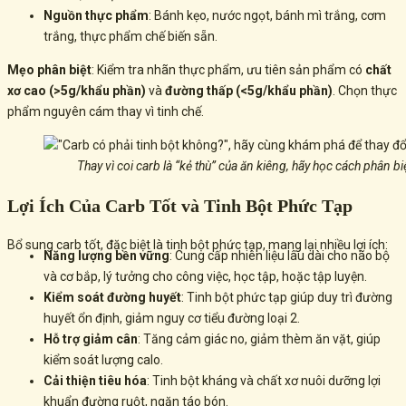
Nguồn thực phẩm
: Bánh kẹo, nước ngọt, bánh mì trắng, cơm
trắng, thực phẩm chế biến sẵn.
Mẹo phân biệt
: Kiểm tra nhãn thực phẩm, ưu tiên sản phẩm có
chất
xơ cao (>5g/khẩu phần)
và
đường thấp (<5g/khẩu phần)
. Chọn thực
phẩm nguyên cám thay vì tinh chế.
Thay vì coi carb là “kẻ thù” của ăn kiêng, hãy học cách phân bi
Lợi Ích Của Carb Tốt và Tinh Bột Phức Tạp
Bổ sung carb tốt, đặc biệt là tinh bột phức tạp, mang lại nhiều lợi ích:
Năng lượng bền vững
: Cung cấp nhiên liệu lâu dài cho não bộ
và cơ bắp, lý tưởng cho công việc, học tập, hoặc tập luyện.
Kiểm soát đường huyết
: Tinh bột phức tạp giúp duy trì đường
huyết ổn định, giảm nguy cơ tiểu đường loại 2.
Hỗ trợ giảm cân
: Tăng cảm giác no, giảm thèm ăn vặt, giúp
kiểm soát lượng calo.
Cải thiện tiêu hóa
: Tinh bột kháng và chất xơ nuôi dưỡng lợi
khuẩn đường ruột, ngăn táo bón.