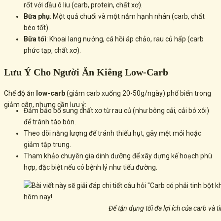
rốt với dầu ô liu (carb, protein, chất xơ).
Bữa phụ
: Một quả chuối và một nắm hạnh nhân (carb, chất
béo tốt).
Bữa tối
: Khoai lang nướng, cá hồi áp chảo, rau củ hấp (carb
phức tạp, chất xơ).
Lưu Ý Cho Người Ăn Kiêng Low-Carb
Chế độ ăn
low-carb
(giảm carb xuống 20-50g/ngày) phổ biến trong
giảm cân, nhưng cần lưu ý:
Đảm bảo bổ sung chất xơ từ rau củ (như bông cải, cải bó xôi)
để tránh táo bón.
Theo dõi năng lượng để tránh thiếu hụt, gây mệt mỏi hoặc
giảm tập trung.
Tham khảo chuyên gia dinh dưỡng để xây dựng kế hoạch phù
hợp, đặc biệt nếu có bệnh lý như tiểu đường.
Để tận dụng tối đa lợi ích của carb và t