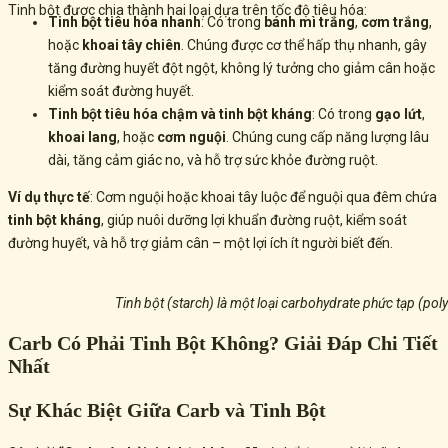
Tinh bột được chia thành hai loại dựa trên tốc độ tiêu hóa:
Tinh bột tiêu hóa nhanh
: Có trong
bánh mì trắng
,
cơm trắng
,
hoặc
khoai tây chiên
. Chúng được cơ thể hấp thụ nhanh, gây
tăng đường huyết đột ngột, không lý tưởng cho giảm cân hoặc
kiểm soát đường huyết.
Tinh bột tiêu hóa chậm và tinh bột kháng
: Có trong
gạo lứt
,
khoai lang
, hoặc
cơm nguội
. Chúng cung cấp năng lượng lâu
dài, tăng cảm giác no, và hỗ trợ sức khỏe đường ruột.
Ví dụ thực tế
: Cơm nguội hoặc khoai tây luộc để nguội qua đêm chứa
tinh bột kháng
, giúp nuôi dưỡng lợi khuẩn đường ruột, kiểm soát
đường huyết, và hỗ trợ giảm cân – một lợi ích ít người biết đến.
Tinh bột (starch) là một loại carbohydrate phức tạp (pol
Carb Có Phải Tinh Bột Không? Giải Đáp Chi Tiết
Nhất
Sự Khác Biệt Giữa Carb và Tinh Bột