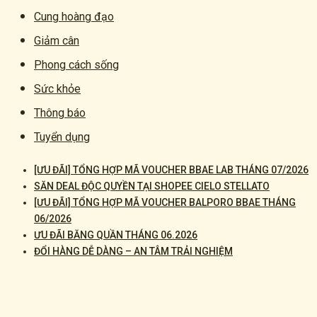
Cung hoàng đạo
Giảm cân
Phong cách sống
Sức khỏe
Thông báo
Tuyển dụng
[ƯU ĐÃI] TỔNG HỢP MÃ VOUCHER BBAE LAB THÁNG 07/2026
SĂN DEAL ĐỘC QUYỀN TẠI SHOPEE CIELO STELLATO
[ƯU ĐÃI] TỔNG HỢP MÃ VOUCHER BALPORO BBAE THÁNG
06/2026
ƯU ĐÃI BĂNG QUẦN THÁNG 06.2026
ĐỔI HÀNG DỄ DÀNG – AN TÂM TRẢI NGHIỆM