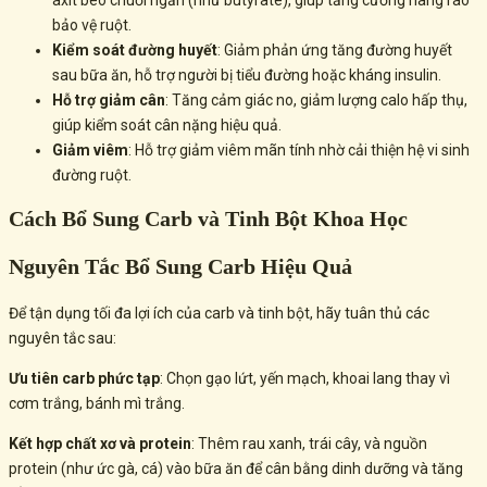
axit béo chuỗi ngắn (như butyrate), giúp tăng cường hàng rào
bảo vệ ruột.
Kiểm soát đường huyết
: Giảm phản ứng tăng đường huyết
sau bữa ăn, hỗ trợ người bị tiểu đường hoặc kháng insulin.
Hỗ trợ giảm cân
: Tăng cảm giác no, giảm lượng calo hấp thụ,
giúp kiểm soát cân nặng hiệu quả.
Giảm viêm
: Hỗ trợ giảm viêm mãn tính nhờ cải thiện hệ vi sinh
đường ruột.
Cách Bổ Sung Carb và Tinh Bột Khoa Học
Nguyên Tắc Bổ Sung Carb Hiệu Quả
Để tận dụng tối đa lợi ích của carb và tinh bột, hãy tuân thủ các
nguyên tắc sau:
Ưu tiên carb phức tạp
: Chọn gạo lứt, yến mạch, khoai lang thay vì
cơm trắng, bánh mì trắng.
Kết hợp chất xơ và protein
: Thêm rau xanh, trái cây, và nguồn
protein (như ức gà, cá) vào bữa ăn để cân bằng dinh dưỡng và tăng