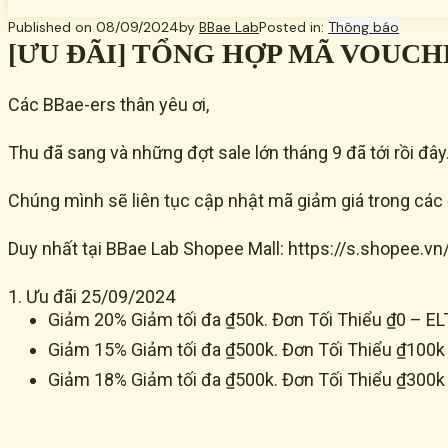
Published on
08/09/2024
by
BBae Lab
Posted in:
Thông báo
[ƯU ĐÃI] TỔNG HỢP MÃ VOUCH
Các BBae-ers thân yêu ơi,
Thu đã sang và những đợt sale lớn tháng 9 đã tới rồi đâ
Chúng mình sẽ liên tục cập nhật mã giảm giá trong các đ
Duy nhất tại BBae Lab Shopee Mall: https://s.shopee.v
1. Ưu đãi 25/09/2024
Giảm 20% Giảm tối đa ₫50k. Đơn Tối Thiểu ₫0 – E
Giảm 15% Giảm tối đa ₫500k. Đơn Tối Thiểu ₫100k
Giảm 18% Giảm tối đa ₫500k. Đơn Tối Thiểu ₫3