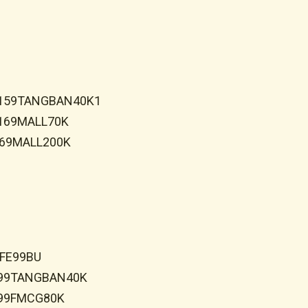
k: 159TANGBAN40K1
: 169MALL70K
: 169MALL200K
LIFE99BU
k: 99TANGBAN40K
: 99FMCG80K