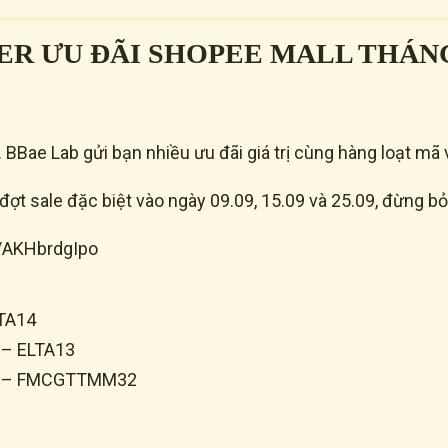
ER ƯU ĐÃI SHOPEE MALL THÁNG 
y. BBae Lab gửi bạn nhiều ưu đãi giá trị cùng hàng loạt m
ợt sale đặc biệt vào ngày 09.09, 15.09 và 25.09, đừng bỏ
n/AKHbrdgIpo
LTA14
 – ELTA13
00k – FMCGTTMM32