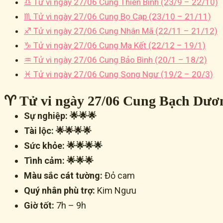
♎ Tử vi ngày 27/06 Cung Thiên Bình (23/9 – 22/10)
♏ Tử vi ngày 27/06 Cung Bọ Cạp (23/10 – 21/11)
♐ Tử vi ngày 27/06 Cung Nhân Mã (22/11 – 21/12)
♑ Tử vi ngày 27/06 Cung Ma Kết (22/12 – 19/1)
♒ Tử vi ngày 27/06 Cung Bảo Bình (20/1 – 18/2)
♓ Tử vi ngày 27/06 Cung Song Ngư (19/2 – 20/3)
♈ Tử vi ngày 27/06 Cung Bạch Dương
Sự nghiệp: 🌟🌟🌟
Tài lộc: 🌟🌟🌟🌟
Sức khỏe: 🌟🌟🌟🌟
Tình cảm: 🌟🌟🌟
Màu sắc cát tường:
Đỏ cam
Quý nhân phù trợ:
Kim Ngưu
Giờ tốt:
7h – 9h