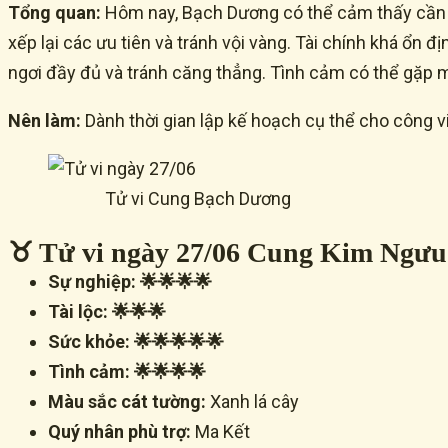
Tổng quan:
Hôm nay, Bạch Dương có thể cảm thấy cần mộ
xếp lại các ưu tiên và tránh vội vàng. Tài chính khá ổn 
ngơi đầy đủ và tránh căng thẳng. Tình cảm có thể gặp mộ
Nên làm:
Dành thời gian lập kế hoạch cụ thể cho công vi
Tử vi Cung Bạch Dương
♉ Tử vi ngày 27/06 Cung Kim Ngưu (
Sự nghiệp: 🌟🌟🌟🌟
Tài lộc: 🌟🌟🌟
Sức khỏe: 🌟🌟🌟🌟🌟
Tình cảm: 🌟🌟🌟🌟
Màu sắc cát tường:
Xanh lá cây
Quý nhân phù trợ:
Ma Kết