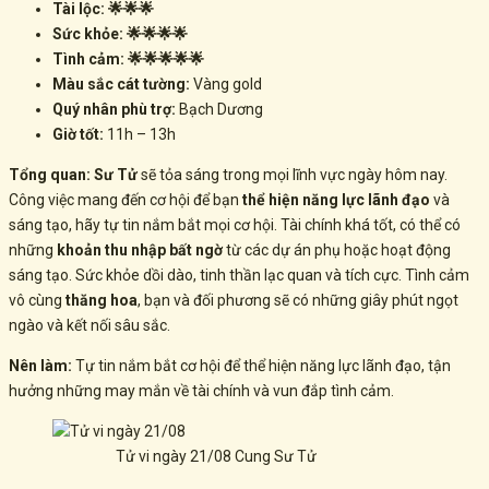
Tài lộc: 🌟🌟🌟
Sức khỏe: 🌟🌟🌟🌟
Tình cảm: 🌟🌟🌟🌟🌟
Màu sắc cát tường:
Vàng gold
Quý nhân phù trợ:
Bạch Dương
Giờ tốt:
11h – 13h
Tổng quan:
Sư Tử
sẽ tỏa sáng trong mọi lĩnh vực ngày hôm nay.
Công việc mang đến cơ hội để bạn
thể hiện năng lực lãnh đạo
và
sáng tạo, hãy tự tin nắm bắt mọi cơ hội. Tài chính khá tốt, có thể có
những
khoản thu nhập bất ngờ
từ các dự án phụ hoặc hoạt động
sáng tạo. Sức khỏe dồi dào, tinh thần lạc quan và tích cực. Tình cảm
vô cùng
thăng hoa
, bạn và đối phương sẽ có những giây phút ngọt
ngào và kết nối sâu sắc.
Nên làm:
Tự tin nắm bắt cơ hội để thể hiện năng lực lãnh đạo, tận
hưởng những may mắn về tài chính và vun đắp tình cảm.
Tử vi ngày 21/08 Cung Sư Tử