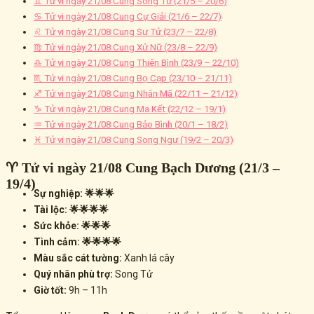
♊ Tử vi ngày 21/08 Cung Song Tử (21/5 – 20/6)
♋ Tử vi ngày 21/08 Cung Cự Giải (21/6 – 22/7)
♌ Tử vi ngày 21/08 Cung Sư Tử (23/7 – 22/8)
♍ Tử vi ngày 21/08 Cung Xử Nữ (23/8 – 22/9)
♎ Tử vi ngày 21/08 Cung Thiên Bình (23/9 – 22/10)
♏ Tử vi ngày 21/08 Cung Bọ Cạp (23/10 – 21/11)
♐ Tử vi ngày 21/08 Cung Nhân Mã (22/11 – 21/12)
♑ Tử vi ngày 21/08 Cung Ma Kết (22/12 – 19/1)
♒ Tử vi ngày 21/08 Cung Bảo Bình (20/1 – 18/2)
♓ Tử vi ngày 21/08 Cung Song Ngư (19/2 – 20/3)
♈ Tử vi ngày 21/08 Cung Bạch Dương (21/3 –
19/4)
Sự nghiệp: 🌟🌟🌟
Tài lộc: 🌟🌟🌟🌟
Sức khỏe: 🌟🌟🌟
Tình cảm: 🌟🌟🌟🌟
Màu sắc cát tường:
Xanh lá cây
Quý nhân phù trợ:
Song Tử
Giờ tốt:
9h – 11h