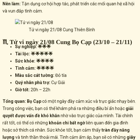
Nên làm:
Tận dụng cơ hội hợp tác, phát triển các mối quan hệ xã hội
và vun đắp tình cảm.
Tử vi ngày 21/08 Cung Thiên Bình
♏ Tử vi ngày 21/08 Cung Bọ Cạp (23/10 – 21/11)
Sự nghiệp: 🌟🌟🌟
Tài lộc: 🌟🌟🌟🌟🌟
Sức khỏe: 🌟🌟🌟🌟
Tình cảm: 🌟🌟🌟🌟
Màu sắc cát tường:
Đỏ tía
Quý nhân phù trợ:
Cự Giải
Giờ tốt:
20h – 22h
Tổng quan:
Bọ Cạp
có một ngày đầy cảm xúc và trực giác nhạy bén.
Trong công việc, bạn có thể khám phá ra những điều bí ẩn hoặc
giải
quyết được vấn đề khó khăn
nhờ vào trực giác của mình. Tài chính
rất tốt, có thể có những
khoản chi bất ngờ
liên quan đến gia đình
hoặc sở thích cá nhân. Sức khỏe tốt, bạn cảm thấy
tràn đầy năng
lượng
và tinh thần thoải mái. Tình cảm ấm áp, bạn sẽ có những
giây