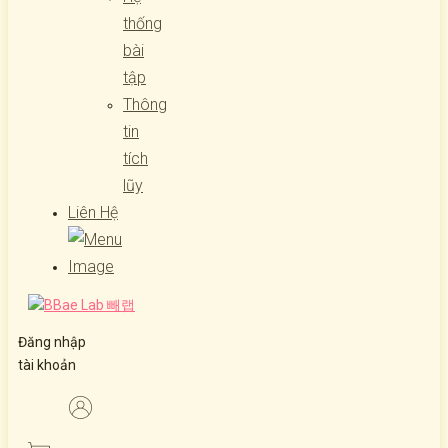
thống
bài
tập
Thông
tin
tích
lũy
Liên Hệ
Đăng nhập
tài khoản