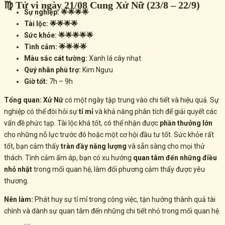
♍ Tử vi ngày 21/08 Cung Xử Nữ (23/8 – 22/9)
Sự nghiệp: 🌟🌟🌟🌟
Tài lộc: 🌟🌟🌟🌟
Sức khỏe: 🌟🌟🌟🌟🌟
Tình cảm: 🌟🌟🌟🌟
Màu sắc cát tường:
Xanh lá cây nhạt
Quý nhân phù trợ:
Kim Ngưu
Giờ tốt:
7h – 9h
Tổng quan:
Xử Nữ
có một ngày tập trung vào chi tiết và hiệu quả. Sự
nghiệp có thể đòi hỏi sự
tỉ mỉ
và khả năng phân tích để giải quyết các
vấn đề phức tạp. Tài lộc khá tốt, có thể nhận được
phần thưởng lớn
cho những nỗ lực trước đó hoặc một cơ hội đầu tư tốt. Sức khỏe rất
tốt, bạn cảm thấy
tràn đầy năng lượng
và sẵn sàng cho mọi thử
thách. Tình cảm ấm áp, bạn có xu hướng
quan tâm đến những điều
nhỏ nhặt
trong mối quan hệ, làm đối phương cảm thấy được yêu
thương.
Nên làm:
Phát huy sự tỉ mỉ trong công việc, tận hưởng thành quả tài
chính và dành sự quan tâm đến những chi tiết nhỏ trong mối quan hệ.