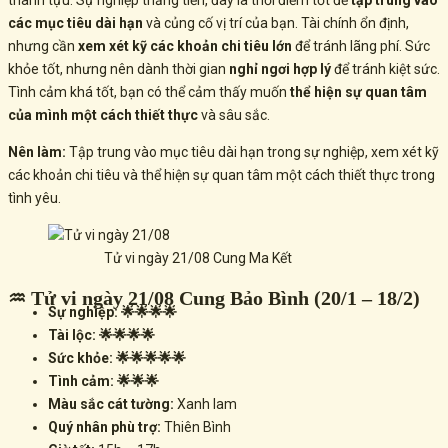
thành tựu. Sự nghiệp thăng tiến, đây là thời điểm tốt để
tập trung vào
các mục tiêu dài hạn
và củng cố vị trí của bạn. Tài chính ổn định,
nhưng cần
xem xét kỹ các khoản chi tiêu lớn
để tránh lãng phí. Sức
khỏe tốt, nhưng nên dành thời gian
nghỉ ngơi hợp lý
để tránh kiệt sức.
Tình cảm khá tốt, bạn có thể cảm thấy muốn
thể hiện sự quan tâm
của mình một cách thiết thực
và sâu sắc.
Nên làm:
Tập trung vào mục tiêu dài hạn trong sự nghiệp, xem xét kỹ
các khoản chi tiêu và thể hiện sự quan tâm một cách thiết thực trong
tình yêu.
Tử vi ngày 21/08 Cung Ma Kết
♒ Tử vi ngày 21/08 Cung Bảo Bình (20/1 – 18/2)
Sự nghiệp: 🌟🌟🌟🌟
Tài lộc: 🌟🌟🌟🌟
Sức khỏe: 🌟🌟🌟🌟🌟
Tình cảm: 🌟🌟🌟
Màu sắc cát tường:
Xanh lam
Quý nhân phù trợ:
Thiên Bình