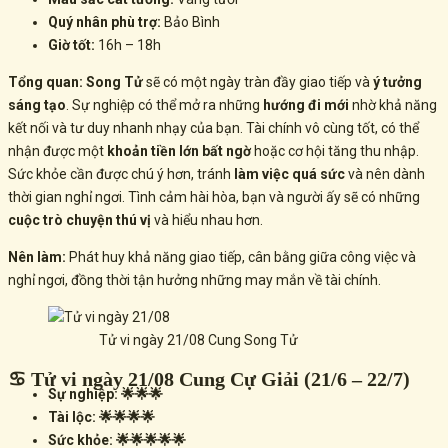
Quý nhân phù trợ:
Bảo Bình
Giờ tốt:
16h – 18h
Tổng quan:
Song Tử
sẽ có một ngày tràn đầy giao tiếp và
ý tưởng
sáng tạo
. Sự nghiệp có thể mở ra những
hướng đi mới
nhờ khả năng
kết nối và tư duy nhanh nhạy của bạn. Tài chính vô cùng tốt, có thể
nhận được một
khoản tiền lớn bất ngờ
hoặc cơ hội tăng thu nhập.
Sức khỏe cần được chú ý hơn, tránh
làm việc quá sức
và nên dành
thời gian nghỉ ngơi. Tình cảm hài hòa, bạn và người ấy sẽ có những
cuộc trò chuyện thú vị
và hiểu nhau hơn.
Nên làm:
Phát huy khả năng giao tiếp, cân bằng giữa công việc và
nghỉ ngơi, đồng thời tận hưởng những may mắn về tài chính.
Tử vi ngày 21/08 Cung Song Tử
♋ Tử vi ngày 21/08 Cung Cự Giải (21/6 – 22/7)
Sự nghiệp: 🌟🌟🌟
Tài lộc: 🌟🌟🌟🌟
Sức khỏe: 🌟🌟🌟🌟🌟