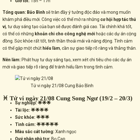
Giờ tốt:
15h – 17h
Tổng quan:
Bảo Bình
sẽ tràn đầy ý tưởng độc đáo và mong muốn
khám phá điều mới. Công việc có thể mở ra những
cơ hội hợp tác thú
vị
, tư duy sáng tạo của bạn sẽ được đánh giá cao. Tài chính khá tốt,
có thể có những
khoản chi cho công nghệ mới
hoặc các dự án cộng
đồng. Sức khỏe rất tốt, tinh thần thoải mái và năng động. Tình cảm
có thể gặp một chút
hiểu lầm
, cần sự giao tiếp rõ ràng và thẳng thắn.
Nên làm:
Phát huy tư duy sáng tạo, xem xét chi tiêu cho các dự án
mới và giao tiếp rõ ràng để tránh hiểu lầm trong tình cảm.
Tử vi ngày 21/08 Cung Bảo Bình
♓ Tử vi ngày 21/08 Cung Song Ngư (19/2 – 20/3)
Sự nghiệp: 🌟🌟🌟
Tài lộc: 🌟🌟🌟🌟
Sức khỏe: 🌟🌟🌟
Tình cảm: 🌟🌟🌟🌟🌟
Màu sắc cát tường:
Xanh ngọc
Quý nhân phù trợ:
Bọ Cạp