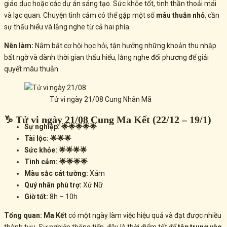
giáo dục hoặc các dự án sáng tạo. Sức khỏe tốt, tinh thần thoải mái
và lạc quan. Chuyện tình cảm có thể gặp một số
mâu thuẫn nhỏ
, cần
sự thấu hiểu và lắng nghe từ cả hai phía.
Nên làm:
Nắm bắt cơ hội học hỏi, tận hưởng những khoản thu nhập
bất ngờ và dành thời gian thấu hiểu, lắng nghe đối phương để giải
quyết mâu thuẫn.
Tử vi ngày 21/08 Cung Nhân Mã
♑ Tử vi ngày 21/08 Cung Ma Kết (22/12 – 19/1)
Sự nghiệp: 🌟🌟🌟🌟🌟
Tài lộc: 🌟🌟🌟
Sức khỏe: 🌟🌟🌟🌟
Tình cảm: 🌟🌟🌟🌟
Màu sắc cát tường:
Xám
Quý nhân phù trợ:
Xử Nữ
Giờ tốt:
8h – 10h
Tổng quan:
Ma Kết
có một ngày làm việc hiệu quả và đạt được nhiều