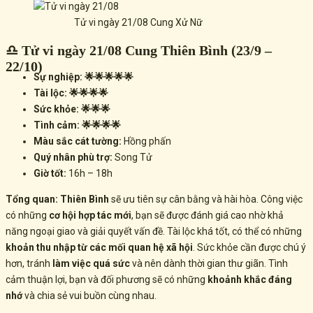
Tử vi ngày 21/08 Cung Xử Nữ
♎ Tử vi ngày 21/08 Cung Thiên Bình (23/9 –
22/10)
Sự nghiệp: 🌟🌟🌟🌟🌟
Tài lộc: 🌟🌟🌟🌟
Sức khỏe: 🌟🌟🌟
Tình cảm: 🌟🌟🌟🌟
Màu sắc cát tường:
Hồng phấn
Quý nhân phù trợ:
Song Tử
Giờ tốt:
16h – 18h
Tổng quan:
Thiên Bình
sẽ ưu tiên sự cân bằng và hài hòa. Công việc
có những
cơ hội hợp tác mới
, bạn sẽ được đánh giá cao nhờ khả
năng ngoại giao và giải quyết vấn đề. Tài lộc khá tốt, có thể có những
khoản thu nhập từ các mối quan hệ xã hội
. Sức khỏe cần được chú ý
hơn, tránh
làm việc quá sức
và nên dành thời gian thư giãn. Tình
cảm thuận lợi, bạn và đối phương sẽ có những
khoảnh khắc đáng
nhớ
và chia sẻ vui buồn cùng nhau.