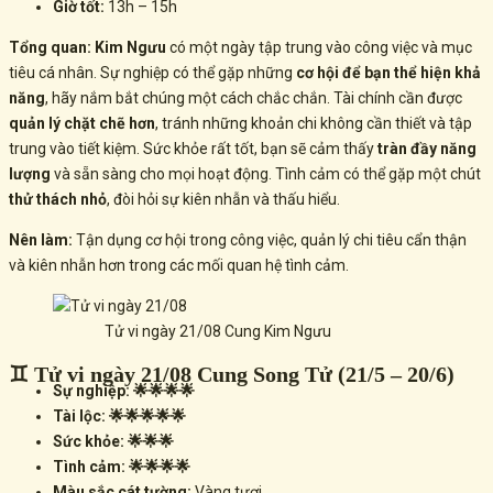
Giờ tốt:
13h – 15h
Tổng quan:
Kim Ngưu
có một ngày tập trung vào công việc và mục
tiêu cá nhân. Sự nghiệp có thể gặp những
cơ hội để bạn thể hiện khả
năng
, hãy nắm bắt chúng một cách chắc chắn. Tài chính cần được
quản lý chặt chẽ hơn
, tránh những khoản chi không cần thiết và tập
trung vào tiết kiệm. Sức khỏe rất tốt, bạn sẽ cảm thấy
tràn đầy năng
lượng
và sẵn sàng cho mọi hoạt động. Tình cảm có thể gặp một chút
thử thách nhỏ
, đòi hỏi sự kiên nhẫn và thấu hiểu.
Nên làm:
Tận dụng cơ hội trong công việc, quản lý chi tiêu cẩn thận
và kiên nhẫn hơn trong các mối quan hệ tình cảm.
Tử vi ngày 21/08 Cung Kim Ngưu
♊ Tử vi ngày 21/08 Cung Song Tử (21/5 – 20/6)
Sự nghiệp: 🌟🌟🌟🌟
Tài lộc: 🌟🌟🌟🌟🌟
Sức khỏe: 🌟🌟🌟
Tình cảm: 🌟🌟🌟🌟
Màu sắc cát tường:
Vàng tươi