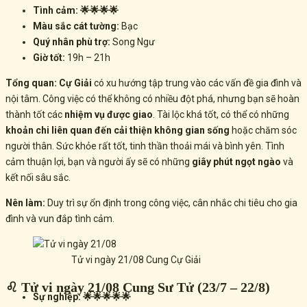
Tình cảm: 🌟🌟🌟🌟
Màu sắc cát tường:
Bạc
Quý nhân phù trợ:
Song Ngư
Giờ tốt:
19h – 21h
Tổng quan:
Cự Giải
có xu hướng tập trung vào các vấn đề gia đình và
nội tâm. Công việc có thể không có nhiều đột phá, nhưng bạn sẽ hoàn
thành tốt các
nhiệm vụ được giao
. Tài lộc khá tốt, có thể có những
khoản chi liên quan đến cải thiện không gian sống
hoặc chăm sóc
người thân. Sức khỏe rất tốt, tinh thần thoải mái và bình yên. Tình
cảm thuận lợi, bạn và người ấy sẽ có những
giây phút ngọt ngào
và
kết nối sâu sắc.
Nên làm:
Duy trì sự ổn định trong công việc, cân nhắc chi tiêu cho gia
đình và vun đắp tình cảm.
Tử vi ngày 21/08 Cung Cự Giải
♌ Tử vi ngày 21/08 Cung Sư Tử (23/7 – 22/8)
Sự nghiệp: 🌟🌟🌟🌟🌟