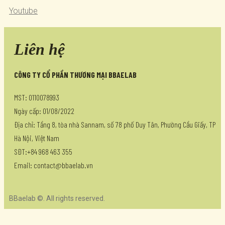
Youtube
Liên hệ
CÔNG TY CỔ PHẦN THƯƠNG MẠI BBAELAB
MST: 0110078993
Ngày cấp: 01/08/2022
Địa chỉ: Tầng 8, tòa nhà Sannam, số 78 phố Duy Tân, Phường Cầu Giấy, TP
Hà Nội, Việt Nam
SĐT:+84 968 463 355
Email: contact@bbaelab.vn
BBaelab ©. All rights reserved.