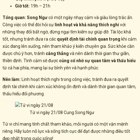
Giờ tốt:
19h – 21h
Tổng quan:
Song Ngư
có một ngày nhạy cảm và giàu lòng trắc ẩn.
Công việc có thể đòi hỏi sự
linh hoạt và khả năng thích nghi
với
những thay đổi bất ngờ, đừng ngại tìm kiếm sự giúp đỡ. Tài lộc khá
tốt, nhưng tránh đưa ra các
quyết định tài chính quan trọng
khi cảm
xúc đang lên xuống, nên tham khảo ý kiến chuyên gia. Sức khỏe cần
được chú ý hơn, tránh
căng thẳng
và nên dành thời gian thư giãn,
thiền định. Tình cảm sẽ được
củng cố nhờ sự quan tâm và thấu hiểu
từ cả hai phía, mang lại sự bình yên và hạnh phúc.
Nên làm:
Linh hoạt thích nghi trong công việc, tránh đưa ra quyết
định tài chính khi cảm xúc không ổn định và dành thời gian quan tâm,
thấu hiểu đối phương.
Tử vi ngày 21/08 Cung Song Ngư
Tử vi chỉ mang tính chất tham khảo, mỗi người có một vận mệnh
riêng. Hãy luôn nỗ lực và sống tích cực để đạt được những điều tốt
đẹp nhất trong cuộc sống!