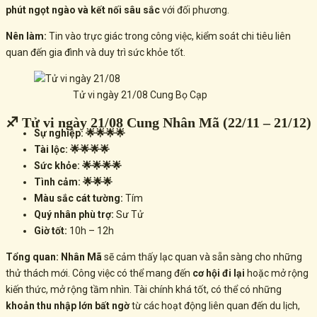
phút ngọt ngào và kết nối sâu sắc
với đối phương.
Nên làm:
Tin vào trực giác trong công việc, kiểm soát chi tiêu liên
quan đến gia đình và duy trì sức khỏe tốt.
Tử vi ngày 21/08 Cung Bọ Cạp
♐ Tử vi ngày 21/08 Cung Nhân Mã (22/11 – 21/12)
Sự nghiệp: 🌟🌟🌟🌟
Tài lộc: 🌟🌟🌟🌟
Sức khỏe: 🌟🌟🌟🌟
Tình cảm: 🌟🌟🌟
Màu sắc cát tường:
Tím
Quý nhân phù trợ:
Sư Tử
Giờ tốt:
10h – 12h
Tổng quan:
Nhân Mã
sẽ cảm thấy lạc quan và sẵn sàng cho những
thử thách mới. Công việc có thể mang đến
cơ hội đi lại
hoặc mở rộng
kiến thức, mở rộng tầm nhìn. Tài chính khá tốt, có thể có những
khoản thu nhập lớn bất ngờ
từ các hoạt động liên quan đến du lịch,