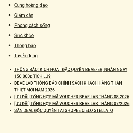
Cung hoàng đạo
Giảm cân
Phong cách sống
Sức khỏe
Thông báo
Tuyển dụng
THÔNG BÁO: KÍCH HOẠT ĐẶC QUYỀN BBAE-ER, NHẬN NGAY
150.000Đ TÍCH LUỸ
BBAE LAB THÔNG BÁO CHÍNH SÁCH KHÁCH HÀNG THÂN
THIẾT MỚI NĂM 2026
[ƯU ĐÃI] TỔNG HỢP MÃ VOUCHER BBAE LAB THÁNG 08.2026
[ƯU ĐÃI] TỔNG HỢP MÃ VOUCHER BBAE LAB THÁNG 07/2026
SĂN DEAL ĐỘC QUYỀN TẠI SHOPEE CIELO STELLATO