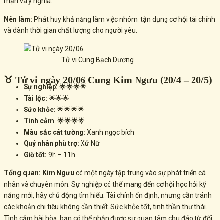
mạn và ý nghĩa.
Nên làm:
Phát huy khả năng làm việc nhóm, tận dụng cơ hội tài chính
và dành thời gian chất lượng cho người yêu.
Tử vi Cung Bạch Dương
♉ Tử vi ngày 20/06 Cung Kim Ngưu (20/4 – 20/5)
Sự nghiệp:
🌟🌟🌟🌟
Tài lộc:
🌟🌟🌟
Sức khỏe:
🌟🌟🌟🌟
Tình cảm:
🌟🌟🌟🌟
Màu sắc cát tường:
Xanh ngọc bích
Quý nhân phù trợ:
Xử Nữ
Giờ tốt:
9h – 11h
Tổng quan:
Kim Ngưu
có một ngày tập trung vào sự phát triển cá
nhân và chuyên môn. Sự nghiệp có thể mang đến cơ hội học hỏi kỹ
năng mới, hãy chủ động tìm hiểu. Tài chính ổn định, nhưng cần tránh
các khoản chi tiêu không cần thiết. Sức khỏe tốt, tinh thần thư thái.
Tình cảm hài hòa, bạn có thể nhận được sự quan tâm chu đáo từ đối