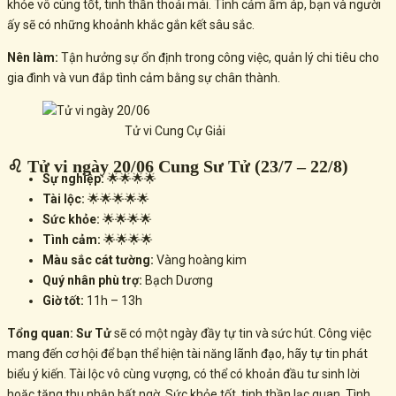
khỏe vô cùng tốt, tinh thần thoải mái. Tình cảm ấm áp, bạn và người
ấy sẽ có những khoảnh khắc gắn kết sâu sắc.
Nên làm:
Tận hưởng sự ổn định trong công việc, quản lý chi tiêu cho
gia đình và vun đắp tình cảm bằng sự chân thành.
Tử vi Cung Cự Giải
♌ Tử vi ngày 20/06 Cung Sư Tử (23/7 – 22/8)
Sự nghiệp:
🌟🌟🌟🌟
Tài lộc:
🌟🌟🌟🌟🌟
Sức khỏe:
🌟🌟🌟🌟
Tình cảm:
🌟🌟🌟🌟
Màu sắc cát tường:
Vàng hoàng kim
Quý nhân phù trợ:
Bạch Dương
Giờ tốt:
11h – 13h
Tổng quan:
Sư Tử
sẽ có một ngày đầy tự tin và sức hút. Công việc
mang đến cơ hội để bạn thể hiện tài năng lãnh đạo, hãy tự tin phát
biểu ý kiến. Tài lộc vô cùng vượng, có thể có khoản đầu tư sinh lời
hoặc tăng thu nhập bất ngờ. Sức khỏe tốt, tinh thần lạc quan. Tình