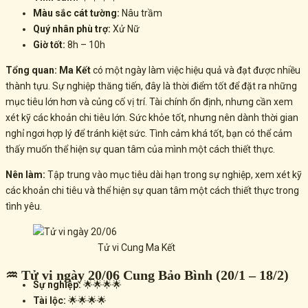
Màu sắc cát tường:
Nâu trầm
Quý nhân phù trợ:
Xử Nữ
Giờ tốt:
8h – 10h
Tổng quan:
Ma Kết
có một ngày làm việc hiệu quả và đạt được nhiều
thành tựu. Sự nghiệp thăng tiến, đây là thời điểm tốt để đặt ra những
mục tiêu lớn hơn và củng cố vị trí. Tài chính ổn định, nhưng cần xem
xét kỹ các khoản chi tiêu lớn. Sức khỏe tốt, nhưng nên dành thời gian
nghỉ ngơi hợp lý để tránh kiệt sức. Tình cảm khá tốt, bạn có thể cảm
thấy muốn thể hiện sự quan tâm của mình một cách thiết thực.
Nên làm:
Tập trung vào mục tiêu dài hạn trong sự nghiệp, xem xét kỹ
các khoản chi tiêu và thể hiện sự quan tâm một cách thiết thực trong
tình yêu.
Tử vi Cung Ma Kết
♒ Tử vi ngày 20/06 Cung Bảo Bình (20/1 – 18/2)
Sự nghiệp:
🌟🌟🌟🌟
Tài lộc:
🌟🌟🌟🌟