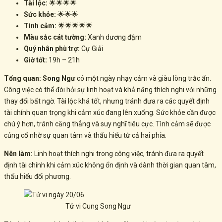
Tài lộc:
🌟🌟🌟🌟
Sức khỏe:
🌟🌟🌟
Tình cảm:
🌟🌟🌟🌟🌟
Màu sắc cát tường:
Xanh dương đậm
Quý nhân phù trợ:
Cự Giải
Giờ tốt:
19h – 21h
Tổng quan:
Song Ngư
có một ngày nhạy cảm và giàu lòng trắc ẩn.
Công việc có thể đòi hỏi sự linh hoạt và khả năng thích nghi với những
thay đổi bất ngờ. Tài lộc khá tốt, nhưng tránh đưa ra các quyết định
tài chính quan trọng khi cảm xúc đang lên xuống. Sức khỏe cần được
chú ý hơn, tránh căng thẳng và suy nghĩ tiêu cực. Tình cảm sẽ được
củng cố nhờ sự quan tâm và thấu hiểu từ cả hai phía.
Nên làm:
Linh hoạt thích nghi trong công việc, tránh đưa ra quyết
định tài chính khi cảm xúc không ổn định và dành thời gian quan tâm,
thấu hiểu đối phương.
Tử vi Cung Song Ngư