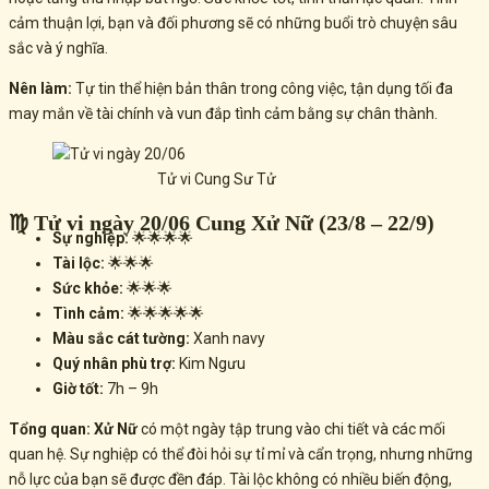
cảm thuận lợi, bạn và đối phương sẽ có những buổi trò chuyện sâu
sắc và ý nghĩa.
Nên làm:
Tự tin thể hiện bản thân trong công việc, tận dụng tối đa
may mắn về tài chính và vun đắp tình cảm bằng sự chân thành.
Tử vi Cung Sư Tử
♍ Tử vi ngày 20/06 Cung Xử Nữ (23/8 – 22/9)
Sự nghiệp:
🌟🌟🌟🌟
Tài lộc:
🌟🌟🌟
Sức khỏe:
🌟🌟🌟
Tình cảm:
🌟🌟🌟🌟🌟
Màu sắc cát tường:
Xanh navy
Quý nhân phù trợ:
Kim Ngưu
Giờ tốt:
7h – 9h
Tổng quan:
Xử Nữ
có một ngày tập trung vào chi tiết và các mối
quan hệ. Sự nghiệp có thể đòi hỏi sự tỉ mỉ và cẩn trọng, nhưng những
nỗ lực của bạn sẽ được đền đáp. Tài lộc không có nhiều biến động,