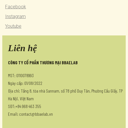
Facebook
Instagram
Youtube
Liên hệ
CÔNG TY CỔ PHẦN THƯƠNG MẠI BBAELAB
MST: 0110078993
Ngày cấp: 01/08/2022
Địa chỉ: Tầng 8, tòa nhà Sannam, số 78 phố Duy Tân, Phường Cầu Giấy, TP
Hà Nội, Việt Nam
SĐT:+84 968 463 355
Email: contact@bbaelab.vn