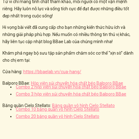
Tử vi chỉ mang tính chất tham khảo, mỗi người có một vận mệnh
riêng. Hãy luôn nỗ lực và sống tích cực để đạt được những điều tốt
đẹp nhất trong cuộc sống!
Hi vọng bài viết đã cung cấp cho bạn những kiến thức hữu ích và
những giải pháp phù hợp. Nếu muốn có nhiều thông tin thú vị khác,
hãy liên tục cập nhật blog BBae Lab của chúng mình nha!
Khám phá ngay bộ sưu tập sản phẩm chăm sóc cơ thể “xịn sò” dành
cho chị em tại:
Cửa hàng:
https://bbaelab.vn/cua-hang/
Balporo BBae:
Hộp viên sủi chuyển hóa chất béo Balporo BBae
Combo 2 hộp viên sủi chuyển hóa chất béo Balporo BBae
Combo 3 hộp viên sủi chuyển hóa chất béo Balporo BBae
Băng quần Cielo Stellato:
Băng quần vô hình Cielo Stellato
Combo 10 băng quần vô hình Cielo Stellato
Combo 20 băng quần vô hình Cielo Stellato
Post