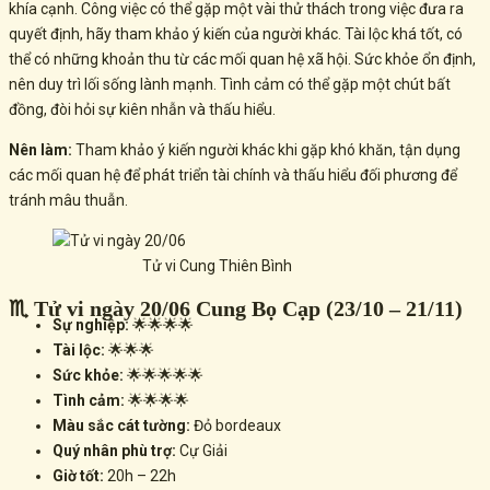
khía cạnh. Công việc có thể gặp một vài thử thách trong việc đưa ra
quyết định, hãy tham khảo ý kiến của người khác. Tài lộc khá tốt, có
thể có những khoản thu từ các mối quan hệ xã hội. Sức khỏe ổn định,
nên duy trì lối sống lành mạnh. Tình cảm có thể gặp một chút bất
đồng, đòi hỏi sự kiên nhẫn và thấu hiểu.
Nên làm:
Tham khảo ý kiến người khác khi gặp khó khăn, tận dụng
các mối quan hệ để phát triển tài chính và thấu hiểu đối phương để
tránh mâu thuẫn.
Tử vi Cung Thiên Bình
♏ Tử vi ngày 20/06 Cung Bọ Cạp (23/10 – 21/11)
Sự nghiệp:
🌟🌟🌟🌟
Tài lộc:
🌟🌟🌟
Sức khỏe:
🌟🌟🌟🌟🌟
Tình cảm:
🌟🌟🌟🌟
Màu sắc cát tường:
Đỏ bordeaux
Quý nhân phù trợ:
Cự Giải
Giờ tốt:
20h – 22h