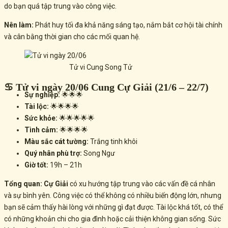
do bạn quá tập trung vào công việc.
Nên làm:
Phát huy tối đa khả năng sáng tạo, nắm bắt cơ hội tài chính
và cân bằng thời gian cho các mối quan hệ.
Tử vi Cung Song Tử
♋ Tử vi ngày 20/06 Cung Cự Giải (21/6 – 22/7)
Sự nghiệp:
🌟🌟🌟
Tài lộc:
🌟🌟🌟🌟
Sức khỏe:
🌟🌟🌟🌟🌟
Tình cảm:
🌟🌟🌟🌟
Màu sắc cát tường:
Trắng tinh khôi
Quý nhân phù trợ:
Song Ngư
Giờ tốt:
19h – 21h
Tổng quan:
Cự Giải
có xu hướng tập trung vào các vấn đề cá nhân
và sự bình yên. Công việc có thể không có nhiều biến động lớn, nhưng
bạn sẽ cảm thấy hài lòng với những gì đạt được. Tài lộc khá tốt, có thể
có những khoản chi cho gia đình hoặc cải thiện không gian sống. Sức