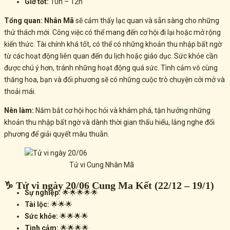
Giờ tốt:
10h – 12h
Tổng quan:
Nhân Mã
sẽ cảm thấy lạc quan và sẵn sàng cho những
thử thách mới. Công việc có thể mang đến cơ hội đi lại hoặc mở rộng
kiến thức. Tài chính khá tốt, có thể có những khoản thu nhập bất ngờ
từ các hoạt động liên quan đến du lịch hoặc giáo dục. Sức khỏe cần
được chú ý hơn, tránh những hoạt động quá sức. Tình cảm vô cùng
thăng hoa, bạn và đối phương sẽ có những cuộc trò chuyện cởi mở và
thoải mái.
Nên làm:
Nắm bắt cơ hội học hỏi và khám phá, tận hưởng những
khoản thu nhập bất ngờ và dành thời gian thấu hiểu, lắng nghe đối
phương để giải quyết mâu thuẫn.
Tử vi Cung Nhân Mã
♑ Tử vi ngày 20/06 Cung Ma Kết (22/12 – 19/1)
Sự nghiệp:
🌟🌟🌟🌟🌟
Tài lộc:
🌟🌟🌟
Sức khỏe:
🌟🌟🌟🌟
Tình cảm:
🌟🌟🌟🌟