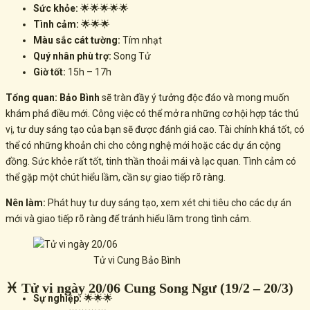
Sức khỏe:
🌟🌟🌟🌟🌟
Tình cảm:
🌟🌟🌟
Màu sắc cát tường:
Tím nhạt
Quý nhân phù trợ:
Song Tử
Giờ tốt:
15h – 17h
Tổng quan:
Bảo Bình
sẽ tràn đầy ý tưởng độc đáo và mong muốn
khám phá điều mới. Công việc có thể mở ra những cơ hội hợp tác thú
vị, tư duy sáng tạo của bạn sẽ được đánh giá cao. Tài chính khá tốt, có
thể có những khoản chi cho công nghệ mới hoặc các dự án cộng
đồng. Sức khỏe rất tốt, tinh thần thoải mái và lạc quan. Tình cảm có
thể gặp một chút hiểu lầm, cần sự giao tiếp rõ ràng.
Nên làm:
Phát huy tư duy sáng tạo, xem xét chi tiêu cho các dự án
mới và giao tiếp rõ ràng để tránh hiểu lầm trong tình cảm.
Tử vi Cung Bảo Bình
♓ Tử vi ngày 20/06 Cung Song Ngư (19/2 – 20/3)
Sự nghiệp:
🌟🌟🌟