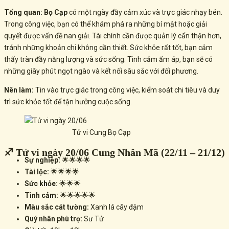
Tổng quan:
Bọ Cạp
có một ngày đầy cảm xúc và trực giác nhạy bén.
Trong công việc, bạn có thể khám phá ra những bí mật hoặc giải
quyết được vấn đề nan giải. Tài chính cần được quản lý cẩn thận hơn,
tránh những khoản chi không cần thiết. Sức khỏe rất tốt, bạn cảm
thấy tràn đầy năng lượng và sức sống. Tình cảm ấm áp, bạn sẽ có
những giây phút ngọt ngào và kết nối sâu sắc với đối phương.
Nên làm:
Tin vào trực giác trong công việc, kiểm soát chi tiêu và duy
trì sức khỏe tốt để tận hưởng cuộc sống.
Tử vi Cung Bọ Cạp
♐ Tử vi ngày 20/06 Cung Nhân Mã (22/11 – 21/12)
Sự nghiệp:
🌟🌟🌟🌟
Tài lộc:
🌟🌟🌟🌟
Sức khỏe:
🌟🌟🌟
Tình cảm:
🌟🌟🌟🌟🌟
Màu sắc cát tường:
Xanh lá cây đậm
Quý nhân phù trợ:
Sư Tử