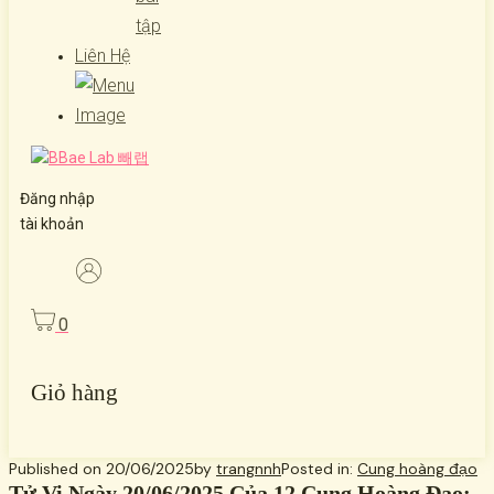
tập
Liên Hệ
Đăng nhập
tài khoản
0
Giỏ hàng
Published on
20/06/2025
by
trangnnh
Posted in:
Cung hoàng đạo
Tử Vi Ngày 20/06/2025 Của 12 Cung Hoàng Đạo: