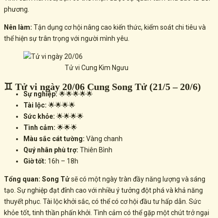
phương.
Nên làm:
Tận dụng cơ hội nâng cao kiến thức, kiểm soát chi tiêu và
thể hiện sự trân trọng với người mình yêu.
Tử vi Cung Kim Ngưu
♊ Tử vi ngày 20/06 Cung Song Tử (21/5 – 20/6)
Sự nghiệp:
🌟🌟🌟🌟🌟
Tài lộc:
🌟🌟🌟🌟
Sức khỏe:
🌟🌟🌟🌟
Tình cảm:
🌟🌟🌟
Màu sắc cát tường:
Vàng chanh
Quý nhân phù trợ:
Thiên Bình
Giờ tốt:
16h – 18h
Tổng quan:
Song Tử
sẽ có một ngày tràn đầy năng lượng và sáng
tạo. Sự nghiệp đạt đỉnh cao với nhiều ý tưởng đột phá và khả năng
thuyết phục. Tài lộc khởi sắc, có thể có cơ hội đầu tư hấp dẫn. Sức
khỏe tốt, tinh thần phấn khởi. Tình cảm có thể gặp một chút trở ngại