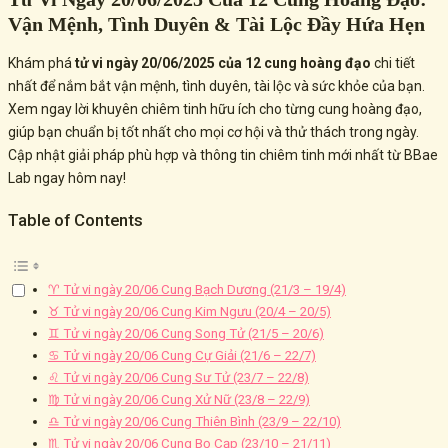
Vận Mệnh, Tình Duyên & Tài Lộc Đầy Hứa Hẹn
Khám phá
tử vi ngày 20/06/2025 của 12 cung hoàng đạo
chi tiết
nhất để nắm bắt vận mệnh, tình duyên, tài lộc và sức khỏe của bạn.
Xem ngay lời khuyên chiêm tinh hữu ích cho từng cung hoàng đạo,
giúp bạn chuẩn bị tốt nhất cho mọi cơ hội và thử thách trong ngày.
Cập nhật giải pháp phù hợp và thông tin chiêm tinh mới nhất từ BBae
Lab ngay hôm nay!
Table of Contents
♈ Tử vi ngày 20/06 Cung Bạch Dương (21/3 – 19/4)
♉ Tử vi ngày 20/06 Cung Kim Ngưu (20/4 – 20/5)
♊ Tử vi ngày 20/06 Cung Song Tử (21/5 – 20/6)
♋ Tử vi ngày 20/06 Cung Cự Giải (21/6 – 22/7)
♌ Tử vi ngày 20/06 Cung Sư Tử (23/7 – 22/8)
♍ Tử vi ngày 20/06 Cung Xử Nữ (23/8 – 22/9)
♎ Tử vi ngày 20/06 Cung Thiên Bình (23/9 – 22/10)
♏ Tử vi ngày 20/06 Cung Bọ Cạp (23/10 – 21/11)