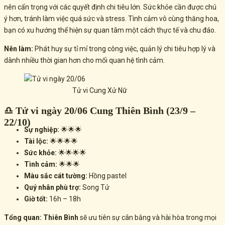
nên cẩn trọng với các quyết định chi tiêu lớn. Sức khỏe cần được chú
ý hơn, tránh làm việc quá sức và stress. Tình cảm vô cùng thăng hoa,
bạn có xu hướng thể hiện sự quan tâm một cách thực tế và chu đáo.
Nên làm:
Phát huy sự tỉ mỉ trong công việc, quản lý chi tiêu hợp lý và
dành nhiều thời gian hơn cho mối quan hệ tình cảm.
Tử vi Cung Xử Nữ
♎ Tử vi ngày 20/06 Cung Thiên Bình (23/9 –
22/10)
Sự nghiệp:
🌟🌟🌟
Tài lộc:
🌟🌟🌟🌟
Sức khỏe:
🌟🌟🌟🌟
Tình cảm:
🌟🌟🌟
Màu sắc cát tường:
Hồng pastel
Quý nhân phù trợ:
Song Tử
Giờ tốt:
16h – 18h
Tổng quan:
Thiên Bình
sẽ ưu tiên sự cân bằng và hài hòa trong mọi