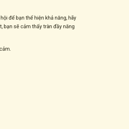
hội để bạn thể hiện khả năng, hãy
ốt, bạn sẽ cảm thấy tràn đầy năng
 cảm.