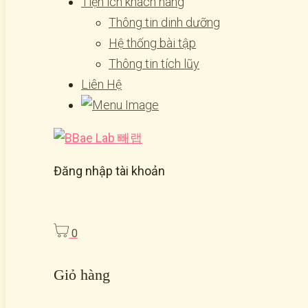
Tiện ích khách hàng
Thông tin dinh dưỡng
Hệ thống bài tập
Thông tin tích lũy
Liên Hệ
Đăng nhập tài khoản
0
Giỏ hàng