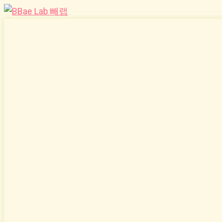
Skip
to
content