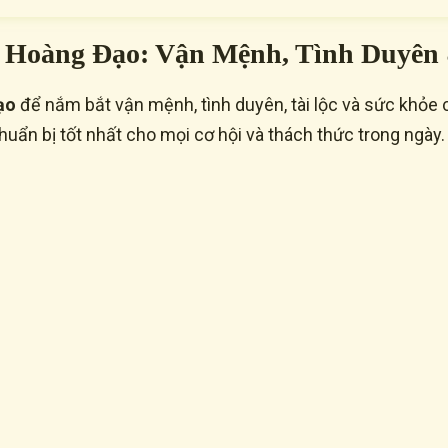
g Hoàng Đạo: Vận Mệnh, Tình Duyên 
đạo
để nắm bắt vận mệnh, tình duyên, tài lộc và sức khỏe
huẩn bị tốt nhất cho mọi cơ hội và thách thức trong ngày