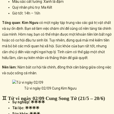
Màu sắc cát tường: Xanh lá đậm
Quý nhân phù trợ: Ma Kết
Giờ tốt: 14h – 16h
Tổng quan:
Kim Ngưu
có một ngày tập trung vào các giá trị vật chất
và sự ổn định. Bạn sẽ làm việc chăm chỉ để củng cố nền tảng tài chính
của mình. Hôm nay, bạn có thể nhận được một khoản tiền lớn bất ngờ
hoặc có cơ hội đầu tư sinh lời. Tuy nhiên, đừng quá mải mê kiếm tiền
mà bỏ bê các mối quan hệ xã hội. Sức khỏe của bạn rất tốt, nhưng
cần chú ý đến việc nghỉ ngơi hợp lý. Tình cảm có thể gặp một chút
hiểu lầm, cần sự kiên nhẫn và thẳng thắn để giải quyết.
Nên làm:
Nắm bắt cơ hội tài chính, đồng thời cân bằng giữa công việc
và cuộc sống cá nhân.
Tử vi ngày 02/09 Cung Kim Ngưu
♊ Tử vi ngày 02/09 Cung Song Tử (21/5 – 20/6)
Sự nghiệp: 🌟🌟🌟🌟
Tài lộc: 🌟🌟🌟🌟
Sức khỏe: 🌟🌟🌟