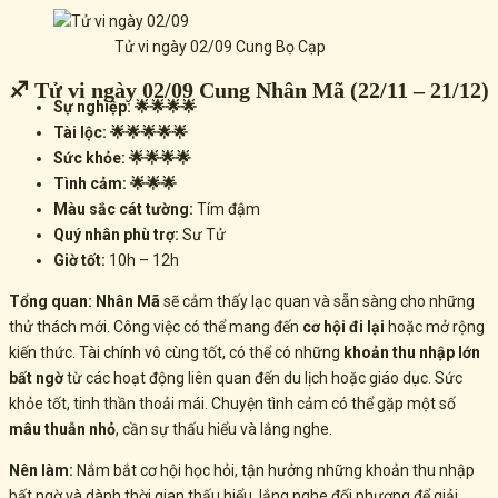
Tử vi ngày 02/09 Cung Bọ Cạp
♐ Tử vi ngày 02/09 Cung Nhân Mã (22/11 – 21/12)
Sự nghiệp: 🌟🌟🌟🌟
Tài lộc: 🌟🌟🌟🌟🌟
Sức khỏe: 🌟🌟🌟🌟
Tình cảm: 🌟🌟🌟
Màu sắc cát tường:
Tím đậm
Quý nhân phù trợ:
Sư Tử
Giờ tốt:
10h – 12h
Tổng quan:
Nhân Mã
sẽ cảm thấy lạc quan và sẵn sàng cho những
thử thách mới. Công việc có thể mang đến
cơ hội đi lại
hoặc mở rộng
kiến thức. Tài chính vô cùng tốt, có thể có những
khoản thu nhập lớn
bất ngờ
từ các hoạt động liên quan đến du lịch hoặc giáo dục. Sức
khỏe tốt, tinh thần thoải mái. Chuyện tình cảm có thể gặp một số
mâu thuẫn nhỏ
, cần sự thấu hiểu và lắng nghe.
Nên làm:
Nắm bắt cơ hội học hỏi, tận hưởng những khoản thu nhập
bất ngờ và dành thời gian thấu hiểu, lắng nghe đối phương để giải