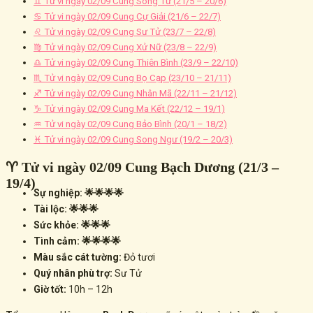
♊ Tử vi ngày 02/09 Cung Song Tử (21/5 – 20/6)
♋ Tử vi ngày 02/09 Cung Cự Giải (21/6 – 22/7)
♌ Tử vi ngày 02/09 Cung Sư Tử (23/7 – 22/8)
♍ Tử vi ngày 02/09 Cung Xử Nữ (23/8 – 22/9)
♎ Tử vi ngày 02/09 Cung Thiên Bình (23/9 – 22/10)
♏ Tử vi ngày 02/09 Cung Bọ Cạp (23/10 – 21/11)
♐ Tử vi ngày 02/09 Cung Nhân Mã (22/11 – 21/12)
♑ Tử vi ngày 02/09 Cung Ma Kết (22/12 – 19/1)
♒ Tử vi ngày 02/09 Cung Bảo Bình (20/1 – 18/2)
♓ Tử vi ngày 02/09 Cung Song Ngư (19/2 – 20/3)
♈ Tử vi ngày 02/09 Cung Bạch Dương (21/3 –
19/4)
Sự nghiệp: 🌟🌟🌟🌟
Tài lộc: 🌟🌟🌟
Sức khỏe: 🌟🌟🌟
Tình cảm: 🌟🌟🌟🌟
Màu sắc cát tường:
Đỏ tươi
Quý nhân phù trợ:
Sư Tử
Giờ tốt:
10h – 12h