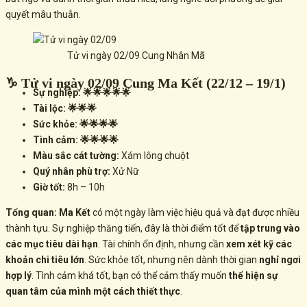
quyết mâu thuẫn.
Tử vi ngày 02/09 Cung Nhân Mã
♑ Tử vi ngày 02/09 Cung Ma Kết (22/12 – 19/1)
Sự nghiệp: 🌟🌟🌟🌟🌟
Tài lộc: 🌟🌟🌟
Sức khỏe: 🌟🌟🌟🌟
Tình cảm: 🌟🌟🌟🌟
Màu sắc cát tường:
Xám lông chuột
Quý nhân phù trợ:
Xử Nữ
Giờ tốt:
8h – 10h
Tổng quan:
Ma Kết
có một ngày làm việc hiệu quả và đạt được nhiều
thành tựu. Sự nghiệp thăng tiến, đây là thời điểm tốt để
tập trung vào
các mục tiêu dài hạn
. Tài chính ổn định, nhưng cần
xem xét kỹ các
khoản chi tiêu lớn
. Sức khỏe tốt, nhưng nên dành thời gian
nghỉ ngơi
hợp lý
. Tình cảm khá tốt, bạn có thể cảm thấy muốn
thể hiện sự
quan tâm của mình một cách thiết thực
.