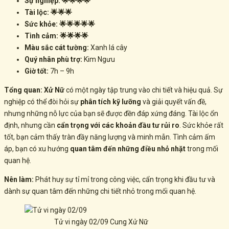
Sự nghiệp: 🌟🌟🌟🌟
Tài lộc: 🌟🌟🌟
Sức khỏe: 🌟🌟🌟🌟🌟
Tình cảm: 🌟🌟🌟🌟
Màu sắc cát tường:
Xanh lá cây
Quý nhân phù trợ:
Kim Ngưu
Giờ tốt:
7h – 9h
Tổng quan:
Xử Nữ
có một ngày tập trung vào chi tiết và hiệu quả. Sự
nghiệp có thể đòi hỏi sự
phân tích kỹ lưỡng
và giải quyết vấn đề,
nhưng những nỗ lực của bạn sẽ được đền đáp xứng đáng. Tài lộc ổn
định, nhưng cần
cẩn trọng với các khoản đầu tư rủi ro
. Sức khỏe rất
tốt, bạn cảm thấy tràn đầy năng lượng và minh mẫn. Tình cảm ấm
áp, bạn có xu hướng
quan tâm đến những điều nhỏ nhặt
trong mối
quan hệ.
Nên làm:
Phát huy sự tỉ mỉ trong công việc, cẩn trọng khi đầu tư và
dành sự quan tâm đến những chi tiết nhỏ trong mối quan hệ.
Tử vi ngày 02/09 Cung Xử Nữ