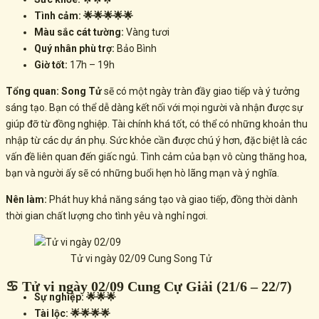
Tình cảm: 🌟🌟🌟🌟🌟
Màu sắc cát tường:
Vàng tươi
Quý nhân phù trợ:
Bảo Bình
Giờ tốt:
17h – 19h
Tổng quan:
Song Tử
sẽ có một ngày tràn đầy giao tiếp và ý tưởng
sáng tạo. Bạn có thể dễ dàng kết nối với mọi người và nhận được sự
giúp đỡ từ đồng nghiệp. Tài chính khá tốt, có thể có những khoản thu
nhập từ các dự án phụ. Sức khỏe cần được chú ý hơn, đặc biệt là các
vấn đề liên quan đến giấc ngủ. Tình cảm của bạn vô cùng thăng hoa,
bạn và người ấy sẽ có những buổi hẹn hò lãng mạn và ý nghĩa.
Nên làm:
Phát huy khả năng sáng tạo và giao tiếp, đồng thời dành
thời gian chất lượng cho tình yêu và nghỉ ngơi.
Tử vi ngày 02/09 Cung Song Tử
♋ Tử vi ngày 02/09 Cung Cự Giải (21/6 – 22/7)
Sự nghiệp: 🌟🌟🌟
Tài lộc: 🌟🌟🌟🌟