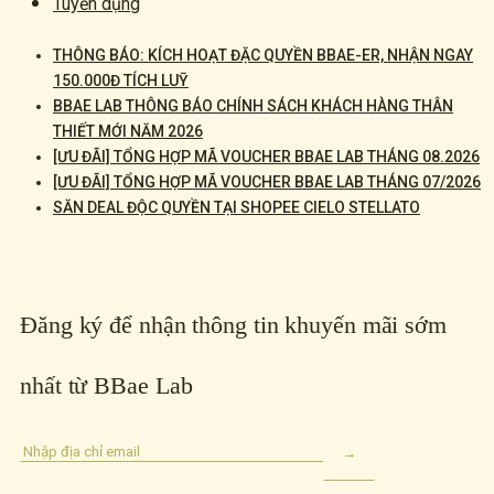
Tuyển dụng
THÔNG BÁO: KÍCH HOẠT ĐẶC QUYỀN BBAE-ER, NHẬN NGAY
150.000Đ TÍCH LUỸ
BBAE LAB THÔNG BÁO CHÍNH SÁCH KHÁCH HÀNG THÂN
THIẾT MỚI NĂM 2026
[ƯU ĐÃI] TỔNG HỢP MÃ VOUCHER BBAE LAB THÁNG 08.2026
[ƯU ĐÃI] TỔNG HỢP MÃ VOUCHER BBAE LAB THÁNG 07/2026
SĂN DEAL ĐỘC QUYỀN TẠI SHOPEE CIELO STELLATO
Đăng ký để nhận thông tin khuyến mãi sớm
nhất từ BBae Lab