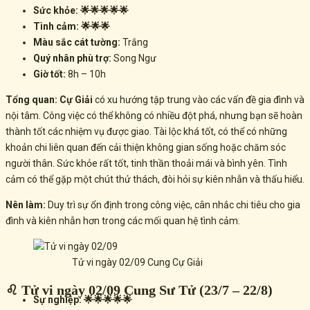
Sức khỏe: 🌟🌟🌟🌟🌟
Tình cảm: 🌟🌟🌟
Màu sắc cát tường:
Trắng
Quý nhân phù trợ:
Song Ngư
Giờ tốt:
8h – 10h
Tổng quan:
Cự Giải
có xu hướng tập trung vào các vấn đề gia đình và
nội tâm. Công việc có thể không có nhiều đột phá, nhưng bạn sẽ hoàn
thành tốt các nhiệm vụ được giao. Tài lộc khá tốt, có thể có những
khoản chi liên quan đến cải thiện không gian sống hoặc chăm sóc
người thân. Sức khỏe rất tốt, tinh thần thoải mái và bình yên. Tình
cảm có thể gặp một chút thử thách, đòi hỏi sự kiên nhẫn và thấu hiểu.
Nên làm:
Duy trì sự ổn định trong công việc, cân nhắc chi tiêu cho gia
đình và kiên nhẫn hơn trong các mối quan hệ tình cảm.
Tử vi ngày 02/09 Cung Cự Giải
♌ Tử vi ngày 02/09 Cung Sư Tử (23/7 – 22/8)
Sự nghiệp: 🌟🌟🌟🌟🌟