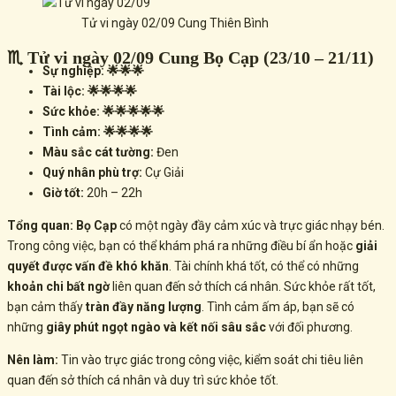
Tử vi ngày 02/09 Cung Thiên Bình
♏ Tử vi ngày 02/09 Cung Bọ Cạp (23/10 – 21/11)
Sự nghiệp: 🌟🌟🌟
Tài lộc: 🌟🌟🌟🌟
Sức khỏe: 🌟🌟🌟🌟🌟
Tình cảm: 🌟🌟🌟🌟
Màu sắc cát tường:
Đen
Quý nhân phù trợ:
Cự Giải
Giờ tốt:
20h – 22h
Tổng quan:
Bọ Cạp
có một ngày đầy cảm xúc và trực giác nhạy bén.
Trong công việc, bạn có thể khám phá ra những điều bí ẩn hoặc
giải
quyết được vấn đề khó khăn
. Tài chính khá tốt, có thể có những
khoản chi bất ngờ
liên quan đến sở thích cá nhân. Sức khỏe rất tốt,
bạn cảm thấy
tràn đầy năng lượng
. Tình cảm ấm áp, bạn sẽ có
những
giây phút ngọt ngào và kết nối sâu sắc
với đối phương.
Nên làm:
Tin vào trực giác trong công việc, kiểm soát chi tiêu liên
quan đến sở thích cá nhân và duy trì sức khỏe tốt.