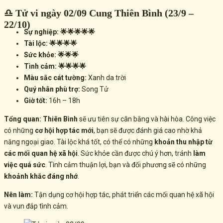
♎ Tử vi ngày 02/09 Cung Thiên Bình (23/9 –
22/10)
Sự nghiệp: 🌟🌟🌟🌟🌟
Tài lộc: 🌟🌟🌟🌟
Sức khỏe: 🌟🌟🌟
Tình cảm: 🌟🌟🌟🌟
Màu sắc cát tường:
Xanh da trời
Quý nhân phù trợ:
Song Tử
Giờ tốt:
16h – 18h
Tổng quan:
Thiên Bình
sẽ ưu tiên sự cân bằng và hài hòa. Công việc
có những
cơ hội hợp tác mới
, bạn sẽ được đánh giá cao nhờ khả
năng ngoại giao. Tài lộc khá tốt, có thể có những
khoản thu nhập từ
các mối quan hệ xã hội
. Sức khỏe cần được chú ý hơn, tránh
làm
việc quá sức
. Tình cảm thuận lợi, bạn và đối phương sẽ có những
khoảnh khắc đáng nhớ
.
Nên làm:
Tận dụng cơ hội hợp tác, phát triển các mối quan hệ xã hội
và vun đắp tình cảm.