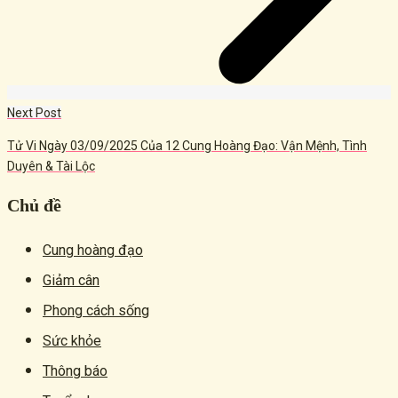
Next Post
Tử Vi Ngày 03/09/2025 Của 12 Cung Hoàng Đạo: Vận Mệnh, Tình
Duyên & Tài Lộc
Chủ đề
Cung hoàng đạo
Giảm cân
Phong cách sống
Sức khỏe
Thông báo