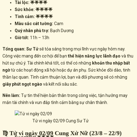
Tài lộc: 🌟🌟🌟🌟
Sức khỏe: 🌟🌟🌟🌟
Tình cảm: 🌟🌟🌟🌟
Màu sắc cát tường:
Cam
Quý nhân phù trợ:
Bạch Dương
Giờ tốt:
11h – 13h
Tổng quan:
Sư Tử
sẽ tỏa sáng trong mọi lĩnh vực ngày hôm nay.
Công việc mang đến cơ hội để bạn
thể hiện năng lực lãnh đạo
và thu
hút sự chú ý. Tài chính khá tốt, có thể có những
khoản thu nhập bất
ngờ
từ các hoạt động xã hội hoặc dự án phụ. Sức khỏe dồi dào, tinh
thần lạc quan. Tình cảm thuận lợi, bạn và đối phương sẽ có những
giây phút ngọt ngào
và kết nối sâu sắc.
Nên làm:
Tự tin thể hiện bản thân trong công việc, tận hưởng may
mắn tài chính và vun đắp tình cảm bằng sự chân thành.
Tử vi ngày 02/09 Cung Sư Tử
♍ Tử vi ngày 02/09 Cung Xử Nữ (23/8 – 22/9)