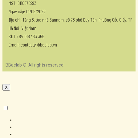
MST: 0110078993
Ngày cấp: 01/08/2022
Địa chỉ: Tầng 8, tòa nhà Sannam, số 78 phố Duy Tân, Phường Cầu Giấy, TP
Hà Nội, Việt Nam
SĐT:+84 968 463 355
Email: contact@bbaelab.vn
BBaelab ©. All rights reserved.
X