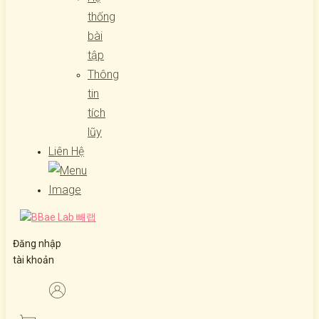
thống
bài
tập
Thông
tin
tích
lũy
Liên Hệ
Đăng nhập
tài khoản