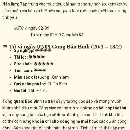
Nên làm:
Tập trung vào mục tiêu dài hạn trong sự nghiệp, xem xét kỹ
các khoản chi tiêu và thể hiện sự quan tâm một cách thiết thực trong
tình yêu.
Tử vi ngày 02/09 Cung Ma Kết
♒ Tử vi ngày 02/09 Cung Bảo Bình (20/1 – 18/2)
Sự nghiệp: 🌟🌟🌟🌟
Tài lộc: 🌟🌟🌟🌟
Sức khỏe: 🌟🌟🌟🌟🌟
Tình cảm: 🌟🌟🌟
Màu sắc cát tường:
Xanh lam
Quý nhân phù trợ:
Thiên Bình
Giờ tốt:
15h – 17h
Tổng quan:
Bảo Bình
sẽ tràn đầy ý tưởng độc đáo và mong muốn
khám phá điều mới. Công việc có thể mở ra những
cơ hội hợp tác thú
vị
, tư duy sáng tạo của bạn sẽ được đánh giá cao. Tài chính khá tốt,
có thể có những
khoản chi cho công nghệ mới
hoặc các dự án cộng
đồng. Sức khỏe rất tốt, tinh thần thoải mái. Tình cảm có thể gặp một