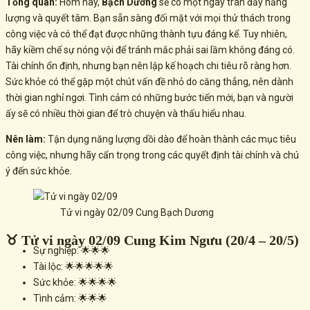
Tổng quan:
Hôm nay,
Bạch Dương
sẽ có một ngày tràn đầy năng
lượng và quyết tâm. Bạn sẵn sàng đối mặt với mọi thử thách trong
công việc và có thể đạt được những thành tựu đáng kể. Tuy nhiên,
hãy kiềm chế sự nóng vội để tránh mắc phải sai lầm không đáng có.
Tài chính ổn định, nhưng bạn nên lập kế hoạch chi tiêu rõ ràng hơn.
Sức khỏe có thể gặp một chút vấn đề nhỏ do căng thẳng, nên dành
thời gian nghỉ ngơi. Tình cảm có những bước tiến mới, bạn và người
ấy sẽ có nhiều thời gian để trò chuyện và thấu hiểu nhau.
Nên làm:
Tận dụng năng lượng dồi dào để hoàn thành các mục tiêu
công việc, nhưng hãy cẩn trọng trong các quyết định tài chính và chú
ý đến sức khỏe.
Tử vi ngày 02/09 Cung Bạch Dương
♉ Tử vi ngày 02/09 Cung Kim Ngưu (20/4 – 20/5)
Sự nghiệp: 🌟🌟🌟
Tài lộc: 🌟🌟🌟🌟🌟
Sức khỏe: 🌟🌟🌟🌟
Tình cảm: 🌟🌟🌟