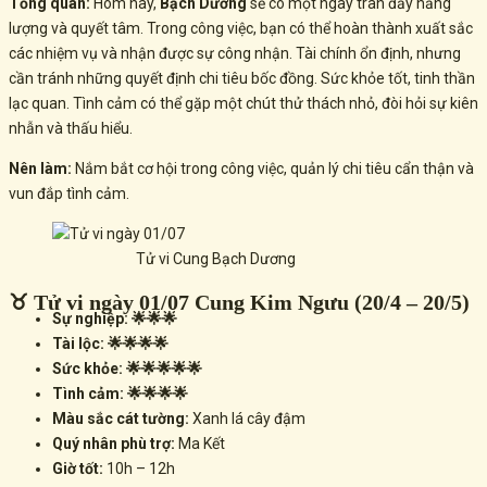
Tổng quan:
Hôm nay,
Bạch Dương
sẽ có một ngày tràn đầy năng
lượng và quyết tâm. Trong công việc, bạn có thể hoàn thành xuất sắc
các nhiệm vụ và nhận được sự công nhận. Tài chính ổn định, nhưng
cần tránh những
quyết định chi tiêu bốc đồng
. Sức khỏe tốt, tinh thần
lạc quan. Tình cảm có thể gặp một chút
thử thách nhỏ
, đòi hỏi sự kiên
nhẫn và thấu hiểu.
Nên làm:
Nắm bắt cơ hội trong công việc, quản lý chi tiêu cẩn thận và
vun đắp tình cảm.
Tử vi Cung Bạch Dương
♉ Tử vi ngày 01/07 Cung Kim Ngưu (20/4 – 20/5)
Sự nghiệp: 🌟🌟🌟
Tài lộc: 🌟🌟🌟🌟
Sức khỏe: 🌟🌟🌟🌟🌟
Tình cảm: 🌟🌟🌟🌟
Màu sắc cát tường:
Xanh lá cây đậm
Quý nhân phù trợ:
Ma Kết
Giờ tốt:
10h – 12h