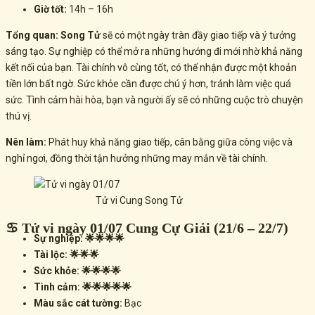
Giờ tốt:
14h – 16h
Tổng quan:
Song Tử
sẽ có một ngày tràn đầy giao tiếp và
ý tưởng
sáng tạo. Sự nghiệp có thể mở ra những hướng đi mới nhờ khả năng
kết nối của bạn. Tài chính vô cùng tốt, có thể nhận được một khoản
tiền lớn bất ngờ. Sức khỏe cần được chú ý hơn, tránh làm việc quá
sức. Tình cảm hài hòa, bạn và người ấy sẽ có những cuộc trò chuyện
thú vị.
Nên làm:
Phát huy khả năng giao tiếp, cân bằng giữa công việc và
nghỉ ngơi, đồng thời tận hưởng những may mắn về tài chính.
Tử vi Cung Song Tử
♋ Tử vi ngày 01/07 Cung Cự Giải (21/6 – 22/7)
Sự nghiệp: 🌟🌟🌟🌟
Tài lộc: 🌟🌟🌟
Sức khỏe: 🌟🌟🌟🌟
Tình cảm: 🌟🌟🌟🌟🌟
Màu sắc cát tường:
Bạc