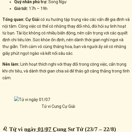
Quý nhân phù trợ:
Song Ngư
Giờ tốt:
17h – 19h
Tổng quan:
Cự Giải
có xu hướng tập trung vào các vấn đề gia đình và
nội tâm. Công việc có thể có những
thay đổi nhỏ
, đòi hỏi sự linh hoạt
từ bạn. Tài lộc không có nhiều biến động, nên
cẩn trọng với các quyết
định chi tiêu lớn
. Sức khỏe ổn định, nên dành thời gian
nghỉ ngơi và
thư giãn
. Tình cảm vô cùng
thăng hoa
, bạn và người ấy sẽ có những
giây phút ngọt ngào và kết nối sâu sắc.
Nên làm:
Linh hoạt thích nghi với thay đổi trong công việc, cẩn trọng
khi chi tiêu, và dành thời gian chia sẻ để tháo gỡ căng thẳng trong tình
cảm.
Tử vi Cung Cự Giải
♌ Tử vi ngày 01/07 Cung Sư Tử (23/7 – 22/8)