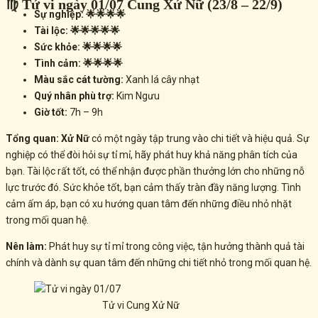
♍ Tử vi ngày 01/07 Cung Xử Nữ (23/8 – 22/9)
Sự nghiệp: 🌟🌟🌟🌟
Tài lộc: 🌟🌟🌟🌟🌟
Sức khỏe: 🌟🌟🌟🌟
Tình cảm: 🌟🌟🌟🌟
Màu sắc cát tường:
Xanh lá cây nhạt
Quý nhân phù trợ:
Kim Ngưu
Giờ tốt:
7h – 9h
Tổng quan:
Xử Nữ
có một ngày tập trung vào chi tiết và hiệu quả. Sự
nghiệp có thể đòi hỏi sự
tỉ mỉ, hãy phát huy khả năng phân tích của
bạn. Tài lộc rất tốt, có thể nhận được phần thưởng lớn cho những nỗ
lực trước đó. Sức khỏe tốt, bạn cảm thấy tràn đầy năng lượng. Tình
cảm ấm áp, bạn có xu hướng quan tâm đến những điều nhỏ nhặt
trong mối quan hệ.
Nên làm:
Phát huy sự tỉ mỉ trong công việc, tận hưởng thành quả tài
chính và dành sự quan tâm đến những chi tiết nhỏ trong mối quan hệ.
Tử vi Cung Xử Nữ