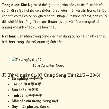
Tổng quan:
Kim Ngưu
có thể tập trung vào các vấn đề tài chính và
sự ổn định. Sự nghiệp có thể đòi hỏi sự
kiên nhẫn và cẩn trọng. Tài lộc
khá tốt, có thể có cơ hội gia tăng thu nhập. Sức khỏe rất tốt, nên chú ý
đến chế độ ăn uống. Tình cảm thuận lợi, bạn và đối phương sẽ có
những khoảnh khắc vui vẻ
bên nhau.
Nên làm:
Kiên nhẫn trong công việc, tận dụng cơ hội tài chính và thấu
hiểu hơn trong các mối quan hệ tình cảm.
Tử vi Cung Kim Ngưu
♊ Tử vi ngày 01/07 Cung Song Tử (21/5 – 20/6)
Sự nghiệp: 🌟🌟🌟🌟
Tài lộc: 🌟🌟🌟🌟🌟
Sức khỏe: 🌟🌟🌟
Tình cảm: 🌟🌟🌟🌟
Màu sắc cát tường:
Vàng tươi
Quý nhân phù trợ:
Bảo Bình