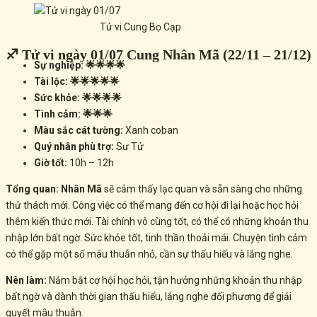
Tử vi Cung Bọ Cạp
♐ Tử vi ngày 01/07 Cung Nhân Mã (22/11 – 21/12)
Sự nghiệp: 🌟🌟🌟🌟
Tài lộc: 🌟🌟🌟🌟🌟
Sức khỏe: 🌟🌟🌟🌟
Tình cảm: 🌟🌟🌟
Màu sắc cát tường:
Xanh coban
Quý nhân phù trợ:
Sư Tử
Giờ tốt:
10h – 12h
Tổng quan:
Nhân Mã
sẽ cảm thấy lạc quan và sẵn sàng cho những
thử thách mới. Công việc có thể mang đến
cơ hội đi lại
hoặc học hỏi
thêm kiến thức mới. Tài chính vô cùng tốt, có thể có những
khoản thu
nhập lớn bất ngờ. Sức khỏe tốt, tinh thần thoải mái. Chuyện tình cảm
có thể gặp một số mâu thuẫn nhỏ, cần sự thấu hiểu và lắng nghe.
Nên làm:
Nắm bắt cơ hội học hỏi, tận hưởng những khoản thu nhập
bất ngờ và dành thời gian thấu hiểu, lắng nghe đối phương để giải
quyết mâu thuẫn.