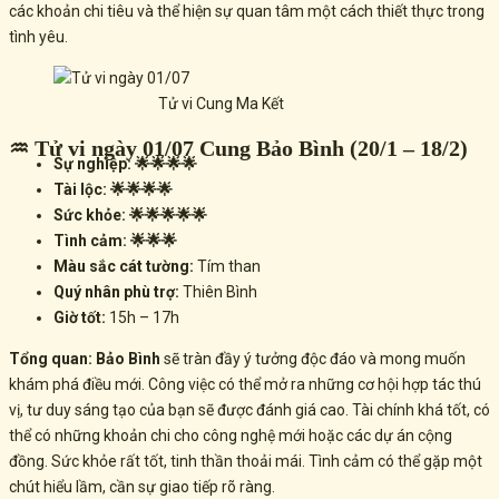
các khoản chi tiêu và thể hiện sự quan tâm một cách thiết thực trong
tình yêu.
Tử vi Cung Ma Kết
♒ Tử vi ngày 01/07 Cung Bảo Bình (20/1 – 18/2)
Sự nghiệp: 🌟🌟🌟🌟
Tài lộc: 🌟🌟🌟🌟
Sức khỏe: 🌟🌟🌟🌟🌟
Tình cảm: 🌟🌟🌟
Màu sắc cát tường:
Tím than
Quý nhân phù trợ:
Thiên Bình
Giờ tốt:
15h – 17h
Tổng quan:
Bảo Bình
sẽ tràn đầy ý tưởng độc đáo và mong muốn
khám phá điều mới. Công việc có thể mở ra những
cơ hội hợp tác thú
vị, tư duy sáng tạo của bạn sẽ được đánh giá cao. Tài chính khá tốt, có
thể có những khoản chi cho công nghệ mới hoặc các dự án cộng
đồng. Sức khỏe rất tốt, tinh thần thoải mái. Tình cảm có thể gặp một
chút hiểu lầm, cần sự giao tiếp rõ ràng.