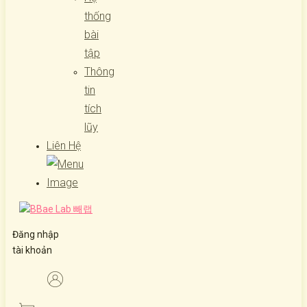
thống
bài
tập
Thông
tin
tích
lũy
Liên Hệ
Đăng nhập
tài khoản