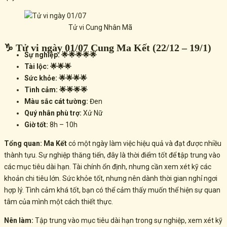
Tử vi Cung Nhân Mã
♑ Tử vi ngày 01/07 Cung Ma Kết (22/12 – 19/1)
Sự nghiệp: 🌟🌟🌟🌟🌟
Tài lộc: 🌟🌟🌟
Sức khỏe: 🌟🌟🌟🌟
Tình cảm: 🌟🌟🌟🌟
Màu sắc cát tường:
Đen
Quý nhân phù trợ:
Xử Nữ
Giờ tốt:
8h – 10h
Tổng quan:
Ma Kết
có một ngày làm việc hiệu quả và đạt được nhiều
thành tựu. Sự nghiệp thăng tiến, đây là thời điểm tốt để
t
ập trung vào
các mục tiêu dài hạn
. Tài chính ổn định, nhưng cần
xem xét kỹ các
khoản chi tiêu lớn
. Sức khỏe tốt, nhưng nên dành thời gian
nghỉ ngơi
hợp lý
. Tình cảm khá tốt, bạn có thể cảm thấy muốn
thể hiện sự quan
tâm của mình một cách thiết thực
.
Nên làm:
Tập trung vào mục tiêu dài hạn trong sự nghiệp, xem xét kỹ