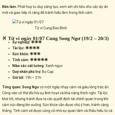
Nên làm:
Phát huy tư duy sáng tạo, xem xét chi tiêu cho các dự án
mới và giao tiếp rõ ràng để tránh hiểu lầm trong tình cảm.
Tử vi Cung Bảo Bình
♓ Tử vi ngày 01/07 Cung Song Ngư (19/2 – 20/3)
Sự nghiệp: 🌟🌟🌟
Tài lộc: 🌟🌟🌟🌟
Sức khỏe: 🌟🌟🌟
Tình cảm: 🌟🌟🌟🌟🌟
Màu sắc cát tường:
Xanh ngọc
Quý nhân phù trợ:
Bọ Cạp
Giờ tốt:
19h – 21h
Tổng quan:
Song Ngư
có một ngày nhạy cảm và giàu lòng trắc ẩn.
Công việc có thể đòi hỏi sự
l
inh hoạt và khả năng thích nghi
. Tài lộc
khá tốt, nhưng tránh đưa ra các
quyết định tài chính quan trọng
khi
cảm xúc đang lên xuống. Sức khỏe cần được chú ý hơn, tránh
căng
thẳng
. Tình cảm sẽ được
củng cố nhờ sự quan tâm và thấu hiểu
từ cả