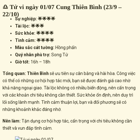
♎ Tử vi ngày 01/07 Cung Thiên Bình (23/9 –
22/10)
Sự nghiệp: 🌟🌟🌟🌟
Tài lộc: 🌟🌟🌟
Sức khỏe: 🌟🌟🌟🌟
Tình cảm: 🌟🌟🌟🌟
Màu sắc cát tường:
Hồng phấn
Quý nhân phù trợ:
Song Tử
Giờ tốt:
16h – 18h
Tổng quan:
Thiên Bình
sẽ ưu tiên sự cân bằng và hài hòa. Công việc
có thể có những
cơ hội hợp tác mới
, bạn sẽ được đánh giá cao nhờ
khả năng ngoại giao. Tài lộc không có nhiều biến động, nên
cẩn trọng
với các khoản chi tiêu không cần thiết
. Sức khỏe ổn định, nên duy trì
lối sống lành mạnh
. Tình cảm thuận lợi, bạn và đối phương sẽ có
những
khoảnh khắc đáng nhớ
.
Nên làm:
Tận dụng cơ hội hợp tác, cẩn trọng với chi tiêu không cần
thiết và vun đắp tình cảm.