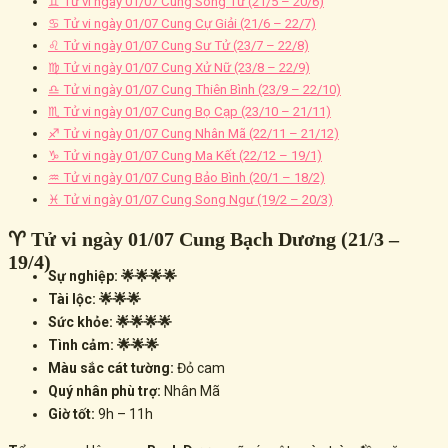
♊ Tử vi ngày 01/07 Cung Song Tử (21/5 – 20/6)
♋ Tử vi ngày 01/07 Cung Cự Giải (21/6 – 22/7)
♌ Tử vi ngày 01/07 Cung Sư Tử (23/7 – 22/8)
♍ Tử vi ngày 01/07 Cung Xử Nữ (23/8 – 22/9)
♎ Tử vi ngày 01/07 Cung Thiên Bình (23/9 – 22/10)
♏ Tử vi ngày 01/07 Cung Bọ Cạp (23/10 – 21/11)
♐ Tử vi ngày 01/07 Cung Nhân Mã (22/11 – 21/12)
♑ Tử vi ngày 01/07 Cung Ma Kết (22/12 – 19/1)
♒ Tử vi ngày 01/07 Cung Bảo Bình (20/1 – 18/2)
♓ Tử vi ngày 01/07 Cung Song Ngư (19/2 – 20/3)
♈ Tử vi ngày 01/07 Cung Bạch Dương (21/3 –
19/4)
Sự nghiệp: 🌟🌟🌟🌟
Tài lộc: 🌟🌟🌟
Sức khỏe: 🌟🌟🌟🌟
Tình cảm: 🌟🌟🌟
Màu sắc cát tường:
Đỏ cam
Quý nhân phù trợ:
Nhân Mã
Giờ tốt:
9h – 11h