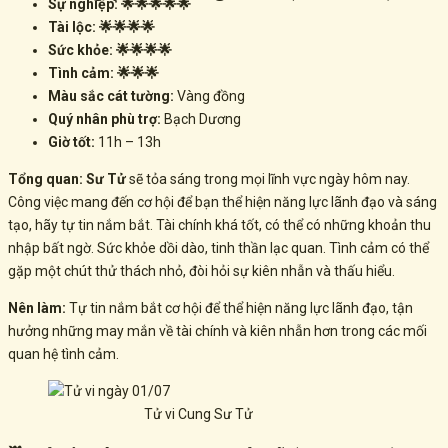
Sự nghiệp: 🌟🌟🌟🌟🌟
Tài lộc: 🌟🌟🌟🌟
Sức khỏe: 🌟🌟🌟🌟
Tình cảm: 🌟🌟🌟
Màu sắc cát tường:
Vàng đồng
Quý nhân phù trợ:
Bạch Dương
Giờ tốt:
11h – 13h
Tổng quan:
Sư Tử
sẽ tỏa sáng trong mọi lĩnh vực ngày hôm nay.
Công việc mang đến cơ hội để bạn
thể hiện năng lực lãnh đạo
và sáng
tạo, hãy tự tin nắm bắt. Tài chính khá tốt, có thể có những
khoản thu
nhập bất ngờ
. Sức khỏe dồi dào, tinh thần lạc quan. Tình cảm có thể
gặp một chút
thử thách nhỏ
, đòi hỏi sự kiên nhẫn và thấu hiểu.
Nên làm:
Tự tin nắm bắt cơ hội để thể hiện năng lực lãnh đạo, tận
hưởng những may mắn về tài chính và kiên nhẫn hơn trong các mối
quan hệ tình cảm.
Tử vi Cung Sư Tử