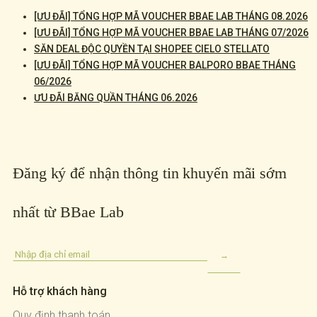
[ƯU ĐÃI] TỔNG HỢP MÃ VOUCHER BBAE LAB THÁNG 08.2026
[ƯU ĐÃI] TỔNG HỢP MÃ VOUCHER BBAE LAB THÁNG 07/2026
SĂN DEAL ĐỘC QUYỀN TẠI SHOPEE CIELO STELLATO
[ƯU ĐÃI] TỔNG HỢP MÃ VOUCHER BALPORO BBAE THÁNG
06/2026
ƯU ĐÃI BĂNG QUẦN THÁNG 06.2026
Đăng ký để nhận thông tin khuyến mãi sớm
nhất từ BBae Lab
Hỗ trợ khách hàng
Quy định thanh toán