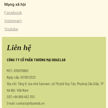
Mạng xã hội
Facebook
Instagram
Youtube
Liên hệ
CÔNG TY CỔ PHẦN THƯƠNG MẠI BBAELAB
MST: 0110078993
Ngày cấp: 01/08/2022
Địa chỉ: Tầng 8, tòa nhà Sannam, số 78 phố Duy Tân, Phường Cầu Giấy, TP
Hà Nội, Việt Nam
SĐT:+84 968 463 355
Email: contact@bbaelab.vn