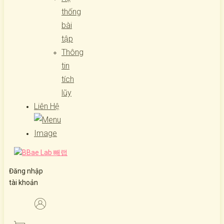
thống
bài
tập
Thông
tin
tích
lũy
Liên Hệ
Đăng nhập
tài khoản