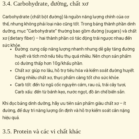
3.4. Carbohydrate, đường, chất xơ
Carbohydrate (chất bột đường) là nguồn năng lượng chính của cơ
thể, nhưng không phải loại nào cũng tốt. Trong bảng thành phần dinh
dưỡng, mục “Carbohydrate” thường bao gồm đường (sugars) và chất
xơ (dietary fiber) – hai thành phần có tác động trái ngược nhau đến
sức khỏe.
Đường: cung cấp năng lượng nhanh nhưng dễ gây tăng đường
huyết và tích mỡ nếu tiêu thụ quá nhiều. Nên chọn sản phẩm
có đường thấp hơn 10g/khẩu phần.
Chất xơ: giúp no lâu, hỗ trợ tiêu hóa và kiểm soát đường huyết.
Càng nhiều chất xơ, thực phẩm càng tốt cho sức khỏe.
Carb tốt: đến từ ngũ cốc nguyên cám, rau củ, trái cây tươi;
Carb xấu: đến từ bánh kẹo, nước ngọt, đồ ăn chế biến sẵn.
Khi đọc bảng dinh dưỡng, hãy ưu tiên sản phẩm giàu chất xơ – ít
đường, để duy trì năng lượng ổn định và hỗ trợ kiểm soát cân nặng
hiệu quả.
3.5. Protein và các vi chất khác