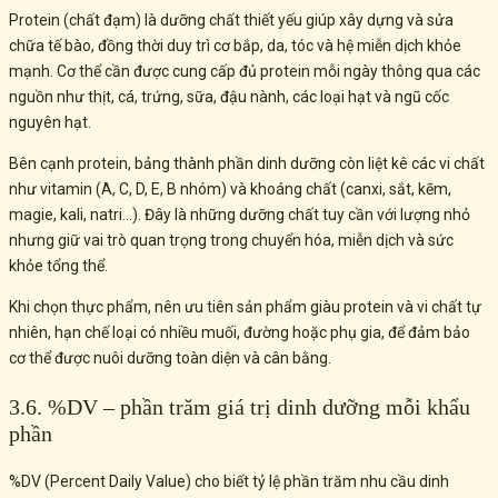
Protein (chất đạm) là dưỡng chất thiết yếu giúp xây dựng và sửa
chữa tế bào, đồng thời duy trì cơ bắp, da, tóc và hệ miễn dịch khỏe
mạnh. Cơ thể cần được cung cấp đủ protein mỗi ngày thông qua các
nguồn như thịt, cá, trứng, sữa, đậu nành, các loại hạt và ngũ cốc
nguyên hạt.
Bên cạnh protein, bảng thành phần dinh dưỡng còn liệt kê các vi chất
như vitamin (A, C, D, E, B nhóm) và khoáng chất (canxi, sắt, kẽm,
magie, kali, natri…). Đây là những dưỡng chất tuy cần với lượng nhỏ
nhưng giữ vai trò quan trọng trong chuyển hóa, miễn dịch và sức
khỏe tổng thể.
Khi chọn thực phẩm, nên ưu tiên sản phẩm giàu protein và vi chất tự
nhiên, hạn chế loại có nhiều muối, đường hoặc phụ gia, để đảm bảo
cơ thể được nuôi dưỡng toàn diện và cân bằng.
3.6. %DV – phần trăm giá trị dinh dưỡng mỗi khẩu
phần
%DV (Percent Daily Value) cho biết tỷ lệ phần trăm nhu cầu dinh