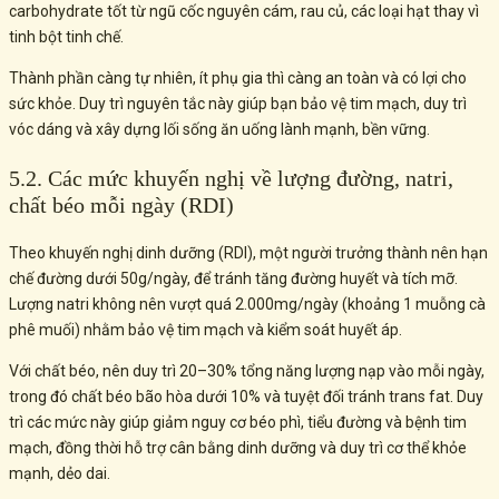
carbohydrate tốt từ ngũ cốc nguyên cám, rau củ, các loại hạt thay vì
tinh bột tinh chế.
Thành phần càng tự nhiên, ít phụ gia thì càng an toàn và có lợi cho
sức khỏe. Duy trì nguyên tắc này giúp bạn bảo vệ tim mạch, duy trì
vóc dáng và xây dựng lối sống ăn uống lành mạnh, bền vững.
5.2. Các mức khuyến nghị về lượng đường, natri,
chất béo mỗi ngày (RDI)
Theo khuyến nghị dinh dưỡng (RDI), một người trưởng thành nên hạn
chế đường dưới 50g/ngày, để tránh tăng đường huyết và tích mỡ.
Lượng natri không nên vượt quá 2.000mg/ngày (khoảng 1 muỗng cà
phê muối) nhằm bảo vệ tim mạch và kiểm soát huyết áp.
Với chất béo, nên duy trì 20–30% tổng năng lượng nạp vào mỗi ngày,
trong đó chất béo bão hòa dưới 10% và tuyệt đối tránh trans fat. Duy
trì các mức này giúp giảm nguy cơ béo phì, tiểu đường và bệnh tim
mạch, đồng thời hỗ trợ cân bằng dinh dưỡng và duy trì cơ thể khỏe
mạnh, dẻo dai.