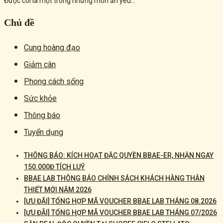
Được coi là một trong những món ăn yêu...
Chủ đề
Cung hoàng đạo
Giảm cân
Phong cách sống
Sức khỏe
Thông báo
Tuyển dụng
THÔNG BÁO: KÍCH HOẠT ĐẶC QUYỀN BBAE-ER, NHẬN NGAY
150.000Đ TÍCH LUỸ
BBAE LAB THÔNG BÁO CHÍNH SÁCH KHÁCH HÀNG THÂN
THIẾT MỚI NĂM 2026
[ƯU ĐÃI] TỔNG HỢP MÃ VOUCHER BBAE LAB THÁNG 08.2026
[ƯU ĐÃI] TỔNG HỢP MÃ VOUCHER BBAE LAB THÁNG 07/2026