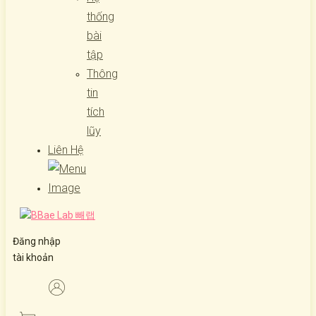
thống
bài
tập
Thông
tin
tích
lũy
Liên Hệ
Đăng nhập
tài khoản