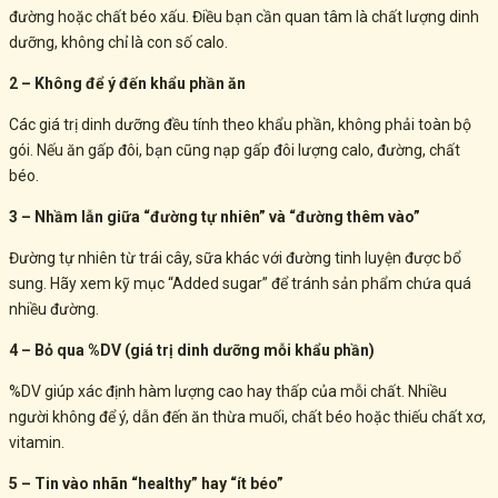
đường hoặc chất béo xấu. Điều bạn cần quan tâm là chất lượng dinh
dưỡng, không chỉ là con số calo.
2 – Không để ý đến khẩu phần ăn
Các giá trị dinh dưỡng đều tính theo khẩu phần, không phải toàn bộ
gói. Nếu ăn gấp đôi, bạn cũng nạp gấp đôi lượng calo, đường, chất
béo.
3 – Nhầm lẫn giữa “đường tự nhiên” và “đường thêm vào”
Đường tự nhiên từ trái cây, sữa khác với đường tinh luyện được bổ
sung. Hãy xem kỹ mục “Added sugar” để tránh sản phẩm chứa quá
nhiều đường.
4 – Bỏ qua %DV (giá trị dinh dưỡng mỗi khẩu phần)
%DV giúp xác định hàm lượng cao hay thấp của mỗi chất. Nhiều
người không để ý, dẫn đến ăn thừa muối, chất béo hoặc thiếu chất xơ,
vitamin.
5 – Tin vào nhãn “healthy” hay “ít béo”