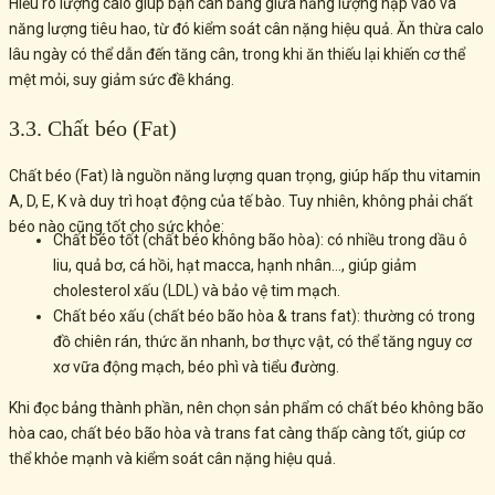
Hiểu rõ lượng calo giúp bạn cân bằng giữa năng lượng nạp vào và
năng lượng tiêu hao, từ đó kiểm soát cân nặng hiệu quả. Ăn thừa calo
lâu ngày có thể dẫn đến tăng cân, trong khi ăn thiếu lại khiến cơ thể
mệt mỏi, suy giảm sức đề kháng.
3.3. Chất béo (Fat)
Chất béo (Fat) là nguồn năng lượng quan trọng, giúp hấp thu vitamin
A, D, E, K và duy trì hoạt động của tế bào. Tuy nhiên, không phải chất
béo nào cũng tốt cho sức khỏe:
Chất béo tốt (chất béo không bão hòa): có nhiều trong dầu ô
liu, quả bơ, cá hồi, hạt macca, hạnh nhân…, giúp giảm
cholesterol xấu (LDL) và bảo vệ tim mạch.
Chất béo xấu (chất béo bão hòa & trans fat): thường có trong
đồ chiên rán, thức ăn nhanh, bơ thực vật, có thể tăng nguy cơ
xơ vữa động mạch, béo phì và tiểu đường.
Khi đọc bảng thành phần, nên chọn sản phẩm có chất béo không bão
hòa cao, chất béo bão hòa và trans fat càng thấp càng tốt, giúp cơ
thể khỏe mạnh và kiểm soát cân nặng hiệu quả.