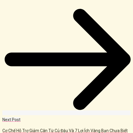
Next Post
Cơ Chế Hỗ Trợ Giảm Cân Từ Củ Đậu Và 7 Lợi Ích Vàng Bạn Chưa Biết