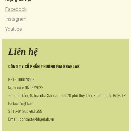
Facebook
Instagram
Youtube
Liên hệ
CÔNG TY CỔ PHẦN THƯƠNG MẠI BBAELAB
MST: 0110078993
Ngày cấp: 01/08/2022
Địa chỉ: Tầng 8, tòa nhà Sannam, số 78 phố Duy Tân, Phường Cầu Giấy, TP
Hà Nội, Việt Nam
SĐT:+84 968 463 355
Email: contact@bbaelab.vn