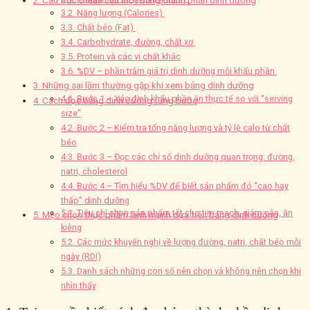
2. Cấu trúc chuẩn của một bảng thành phần dinh dưỡng
3.2. Năng lượng (Calories)
3.3. Chất béo (Fat)
3.4. Carbohydrate, đường, chất xơ
3.5. Protein và các vi chất khác
3.6. %DV – phần trăm giá trị dinh dưỡng mỗi khẩu phần
3. Những sai lầm thường gặp khi xem bảng dinh dưỡng
4.1. Bước 1 – Xác định khẩu phần ăn thực tế so với “serving
4. Cách đọc bảng dinh dưỡng từng bước
size”
4.2. Bước 2 – Kiểm tra tổng năng lượng và tỷ lệ calo từ chất
béo
4.3. Bước 3 – Đọc các chỉ số dinh dưỡng quan trọng: đường,
natri, cholesterol
4.4. Bước 4 – Tìm hiểu %DV để biết sản phẩm đó “cao hay
thấp” dinh dưỡng
5.1. Tiêu chí chọn sản phẩm tốt cho tim mạch, giảm cân, ăn
5. Mẹo chọn thực phẩm lành mạnh dựa trên bảng dinh dưỡng
kiêng
5.2. Các mức khuyến nghị về lượng đường, natri, chất béo mỗi
ngày (RDI)
5.3. Danh sách những con số nên chọn và không nên chọn khi
nhìn thấy