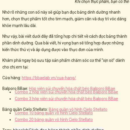
Khi chọn thực phẩm, bạn có thể
Nhớ rõ những con số này sẽ giúp bạn đọc bảng dinh dưỡng nhanh
hơn, chọn thực phẩm tốt cho tim mạch, giảm cân và duy trì vóc dáng
khỏe mạnh lâu dài.
Như vậy, bài viết dưới đây đã tổng hợp chi tiết về cách đọc bảng thành
phần dinh dưỡng. Qua bài viết, hi vọng bạn sẽ tổng hợp được những
kiến thức thú vị và áp dụng được vào thực đơn của mình.
Khám phá ngay bộ sưu tập sản phẩm chăm sóc cơ thể “xịn sò” dành
cho chị em tại:
Cửa hàng:
https://bbaelab.vn/cua-hang/
Balporo BBae:
Hộp viên sủi chuyển hóa chất béo Balporo BBae
Combo 2 hộp viên sủi chuyển hóa chất béo Balporo BBae
Combo 3 hộp viên sủi chuyển hóa chất béo Balporo BBae
Băng quần Cielo Stellato:
Băng quần vô hình Cielo Stellato
Combo 10 băng quần vô hình Cielo Stellato
Combo 20 băng quần vô hình Cielo Stellato