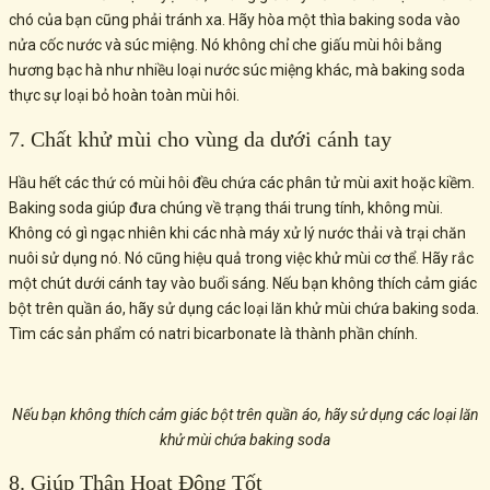
chó của bạn cũng phải tránh xa. Hãy hòa một thìa baking soda vào
nửa cốc nước và súc miệng. Nó không chỉ che giấu mùi hôi bằng
hương bạc hà như nhiều loại nước súc miệng khác, mà baking soda
thực sự loại bỏ hoàn toàn mùi hôi.
7. Chất khử mùi cho vùng da dưới cánh tay
Hầu hết các thứ có mùi hôi đều chứa các phân tử mùi axit hoặc kiềm.
Baking soda giúp đưa chúng về trạng thái trung tính, không mùi.
Không có gì ngạc nhiên khi các nhà máy xử lý nước thải và trại chăn
nuôi sử dụng nó. Nó cũng hiệu quả trong việc khử mùi cơ thể. Hãy rắc
một chút dưới cánh tay vào buổi sáng. Nếu bạn không thích cảm giác
bột trên quần áo, hãy sử dụng các loại lăn khử mùi chứa baking soda.
Tìm các sản phẩm có natri bicarbonate là thành phần chính.
Nếu bạn không thích cảm giác bột trên quần áo, hãy sử dụng các loại lăn
khử mùi chứa baking soda
8. Giúp Thận Hoạt Động Tốt