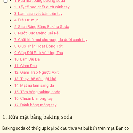
1. Rửa mặt bằng baking soda
2. Tẩy tế bào chết dưới cánh tay
3. Làm sạch vết bẩn trên tay
4. Điều trị mụn
5. Sạch Răng Bằng Baking Soda
6. Nước Súc Miệng Giá Rẻ
7. Chất khử mùi cho vùng da dưới cánh tay
8. Giúp Thận Hoạt Động Tốt
9. Giúp Đối Phó Với Ung Thư
10. Làm Dịu Da
11. Giảm Đau
12. Giảm Trào Ngược Axit
13. Thay thế dầu gội khô
14. Mặt nạ làm sáng da
15. Tắm bằng baking soda
16. Chuẩn bị móng tay
17. Đánh bóng móng tay
1. Rửa mặt bằng baking soda
Baking soda có thể giúp loại bỏ dầu thừa và bụi bẩn trên mặt. Bạn có