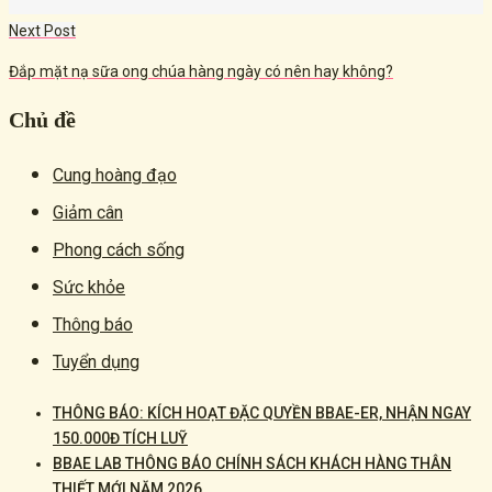
Next Post
Đắp mặt nạ sữa ong chúa hàng ngày có nên hay không?
Chủ đề
Cung hoàng đạo
Giảm cân
Phong cách sống
Sức khỏe
Thông báo
Tuyển dụng
THÔNG BÁO: KÍCH HOẠT ĐẶC QUYỀN BBAE-ER, NHẬN NGAY
150.000Đ TÍCH LUỸ
BBAE LAB THÔNG BÁO CHÍNH SÁCH KHÁCH HÀNG THÂN
THIẾT MỚI NĂM 2026