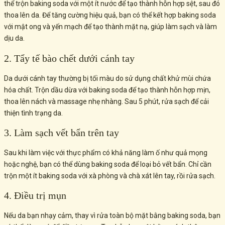
thể trộn baking soda với một ít nước để tạo thành hỗn hợp sệt, sau đó
thoa lên da. Để tăng cường hiệu quả, bạn có thể kết hợp baking soda
với mật ong và yến mạch để tạo thành mặt nạ, giúp làm sạch và làm
dịu da.
2. Tẩy tế bào chết dưới cánh tay
Da dưới cánh tay thường bị tối màu do sử dụng chất khử mùi chứa
hóa chất. Trộn dầu dừa với baking soda để tạo thành hỗn hợp mịn,
thoa lên nách và massage nhẹ nhàng. Sau 5 phút, rửa sạch để cải
thiện tình trạng da.
3. Làm sạch vết bẩn trên tay
Sau khi làm việc với thực phẩm có khả năng làm ố như quả mọng
hoặc nghệ, bạn có thể dùng baking soda để loại bỏ vết bẩn. Chỉ cần
trộn một ít baking soda với xà phòng và chà xát lên tay, rồi rửa sạch.
4. Điều trị mụn
Nếu da bạn nhạy cảm, thay vì rửa toàn bộ mặt bằng baking soda, bạn