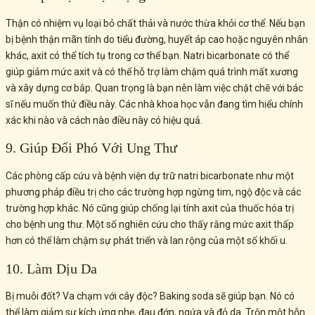
Thận có nhiệm vụ loại bỏ chất thải và nước thừa khỏi cơ thể. Nếu bạn
bị bệnh thận mãn tính do tiểu đường, huyết áp cao hoặc nguyên nhân
khác, axit có thể tích tụ trong cơ thể bạn. Natri bicarbonate có thể
giúp giảm mức axit và có thể hỗ trợ làm chậm quá trình mất xương
và xây dựng cơ bắp. Quan trọng là bạn nên làm việc chặt chẽ với bác
sĩ nếu muốn thử điều này. Các nhà khoa học vẫn đang tìm hiểu chính
xác khi nào và cách nào điều này có hiệu quả.
9. Giúp Đối Phó Với Ung Thư
Các phòng cấp cứu và bệnh viện dự trữ natri bicarbonate như một
phương pháp điều trị cho các trường hợp ngừng tim, ngộ độc và các
trường hợp khác. Nó cũng giúp chống lại tính axit của thuốc hóa trị
cho bệnh ung thư. Một số nghiên cứu cho thấy rằng mức axit thấp
hơn có thể làm chậm sự phát triển và lan rộng của một số khối u.
10. Làm Dịu Da
Bị muỗi đốt? Va chạm với cây độc? Baking soda sẽ giúp bạn. Nó có
thể làm giảm sự kích ứng nhẹ, đau đớn, ngứa và đỏ da. Trộn một hỗn