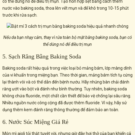
có thể dùng nó để điều trị mụn. Tạo hỗn hợp sệt bằng cách thêm
nước vào baking soda, thoa lên vết mụn và để khô trong 10-15 phút
trước khi rửa sạch.
Nếu da bạn nhạy cảm, thay vì rửa toàn bộ mặt bằng baking soda, bạn có
thể dùng nó để điều trị mụn
5. Sạch Răng Bằng Baking Soda
Baking soda rất hiệu quả trong việc loại bỏ mảng bám, lớp màng dính
của vi khuẩn trong miệng bạn. Theo thời gian, mảng bám tích tụ cứng
lại thành vôi và có thể dẫn đến bệnh nướu. Hãy nhúng bàn chải đánh
răng ướt vào bột và đánh như bình thường. Tuy nhiên, baking soda
không chứa fluoride, một chất cần thiết để bảo vệ chống lại sâu răng.
Nhiều nguồn nước công cộng đã được thêm fluoride. Vì vậy, hãy sử
dụng thêm kem đánh răng thông thường để đảm bảo an toàn.
6. Nước Súc Miệng Giá Rẻ
Món mì aioli tỏi thật tuyệt vời, nhưng giờ đây hơi thở của bạn khiến cả