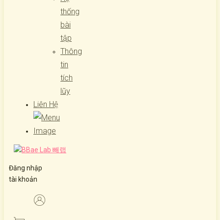
thống
bài
tập
Thông
tin
tích
lũy
Liên Hệ
Đăng nhập
tài khoản