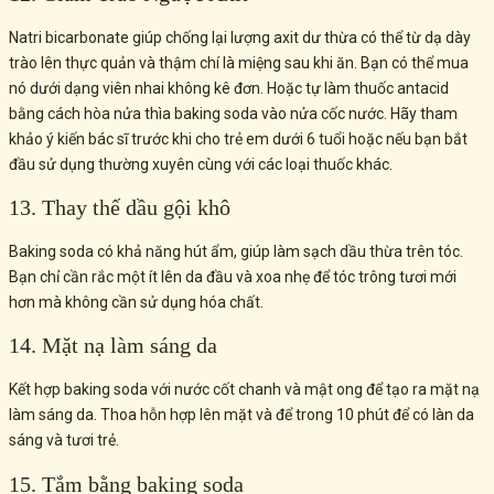
Natri bicarbonate giúp chống lại lượng axit dư thừa có thể từ dạ dày
trào lên thực quản và thậm chí là miệng sau khi ăn. Bạn có thể mua
nó dưới dạng viên nhai không kê đơn. Hoặc tự làm thuốc antacid
bằng cách hòa nửa thìa baking soda vào nửa cốc nước. Hãy tham
khảo ý kiến bác sĩ trước khi cho trẻ em dưới 6 tuổi hoặc nếu bạn bắt
đầu sử dụng thường xuyên cùng với các loại thuốc khác.
13. Thay thế dầu gội khô
Baking soda có khả năng hút ẩm, giúp làm sạch dầu thừa trên tóc.
Bạn chỉ cần rắc một ít lên da đầu và xoa nhẹ để tóc trông tươi mới
hơn mà không cần sử dụng hóa chất.
14. Mặt nạ làm sáng da
Kết hợp baking soda với nước cốt chanh và mật ong để tạo ra mặt nạ
làm sáng da. Thoa hỗn hợp lên mặt và để trong 10 phút để có làn da
sáng và tươi trẻ.
15. Tắm bằng baking soda