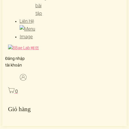
bài
tập
Liên Hệ
Đăng nhập
tài khoản
0
Giỏ hàng