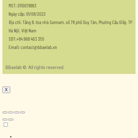
MST: 0110078993
Ngày cấp: 01/08/2022
Địa chỉ: Tầng 8, tòa nhà Sannam, số 78 phố Duy Tân, Phường Cầu Giấy, TP
Hà Nội, Việt Nam
SĐT:+84 968 463 355
Email: contact@bbaelab.vn
BBaelab ©. All rights reserved.
X